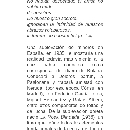
No habían despertado al amor, no
sabían nada
de nosotros.
De nuestro gran secreto.
Ignoraban la intimidad de nuestros
abrazos voluptuosos,
la ternura de nuestra fatiga..."
(6)
Una sublevación de mineros en
España, en 1935, le mostraría una
realidad todavía más violenta a la
que había conocido como
corresponsal del diario de Botana.
Conocerá a Dolores Ibarruri, la
Pasionaria y trabará amistad con
Neruda, (por esa época Cónsul en
Madrid), con Federico García Lorca,
Miguel Hernández y Rafael Alberti,
entre otros compañeros de letras y
de lucha. De la sublevación obrera
nació
La Rosa Blindada
(1936), un
libro que reúne todos los elementos
fundacionales de la épica de Tuñón,