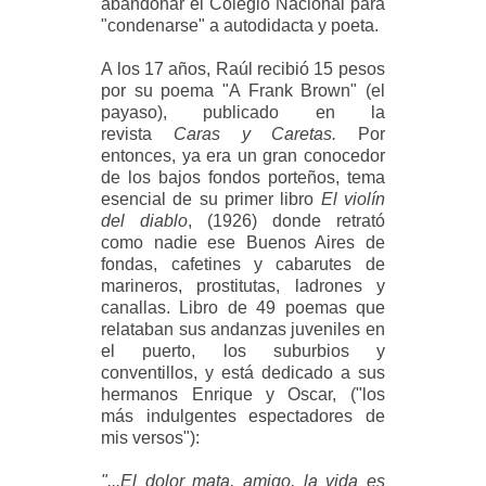
abandonar el Colegio Nacional para
"condenarse" a autodidacta y poeta.
A los 17 años, Raúl recibió 15 pesos
por su poema "A Frank Brown" (el
payaso), publicado en la
revista
Caras y Caretas.
Por
entonces, ya era un gran conocedor
de los bajos fondos porteños, tema
esencial de su primer libro
El violín
del diablo
, (1926) donde retrató
como nadie ese Buenos Aires de
fondas, cafetines y cabarutes de
marineros, prostitutas, ladrones y
canallas. Libro de 49 poemas que
relataban sus andanzas juveniles en
el puerto, los suburbios y
conventillos, y está dedicado a sus
hermanos Enrique y Oscar, ("los
más indulgentes espectadores de
mis versos"):
"...El dolor mata, amigo, la vida es