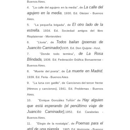
Buenos Aires.
La calle del
4.
"La calle del agujero en la media", de
agujero en la media
, 1930. Ed. Gleizer - Buenos
Aires.
El otro lado de la
5.
"La pequeña brigada", de
estrella
. 1934. Ed. Sociedad amigos del libro
Rioplatense - Montevideo
Todos bailan (poemas de
6.
"Lluvia", de
Juancito Caminador)
1935. Ed. Don Quijote - Azul.
, de La Rosa
7.
"Donde todo termina"
Blindada,
1936. Ed. Federación Gráfica Bonaerense -
Buenos Aires.
La muerte en Madrid
8.
"Muerte del poeta", de
,
1939. Ed. Feria - Buenos Aires
9.
"La luna con gatillo", de Canciones del tercer frente
(Himnos y canciones), 1941. Ed. Problemas - Buenos
Aires.
Hay alguien
10.
"Enrique González Tuñón" de
que está esperando (el penúltimo viaje de
Juancito Caminador),
1952. Ed. Carabelas -
Buenos Aires.
Poemas para el
11.
"Elogio de la nostalgia", de
atril de una pianola.,
1965. Ed. Horizonte - Buenos