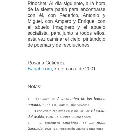
Pinochet. Al día siguiente, a la hora
de la siesta partió para encontrarse
con él, con Federico, Antonio y
Miguel, con Amparo y Enrique, con
el abuelo imaginero y el abuelo
socialista, para junto a todos ellos,
esta vez caminar el cielo, pintándolo
de poemas y de revoluciones.
Rosana Gutiérrez
Babab.com
, 7 de marzo de 2001
Notas:
A la sombra de los barrios
1.
"El Barrio", de
amados
, 1957. Ed. Lautaro - Buenos Aires.
El violín
2.
"Eche veinte centavos en la ranura", de
del diablo
, 1926. Ed. Gleizer - Buenos Aires.
La Rosa
3.
"El cementerio patagónico", de
Blindada
. 1936. Ed. Federación Gráfica Bonaerense -