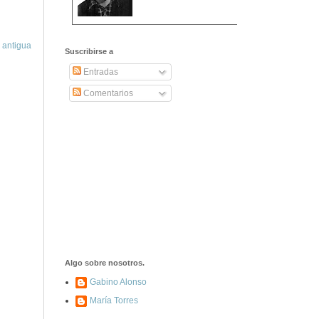
2406. Carta de
 antigua
Dionisia Manzanero
Suscribirse a
Salas a sus padres
y hermanos
Entradas
Comentarios
1337. La noche de
los ochenta
asesinados
1040. Aniversario
del fusilamiento de
las 13 Rosas y sus
43 compañeros de
las JSU
74. Durruti, el
hombre sin miedo
Algo sobre nosotros.
Gabino Alonso
María Torres
453. Franco,