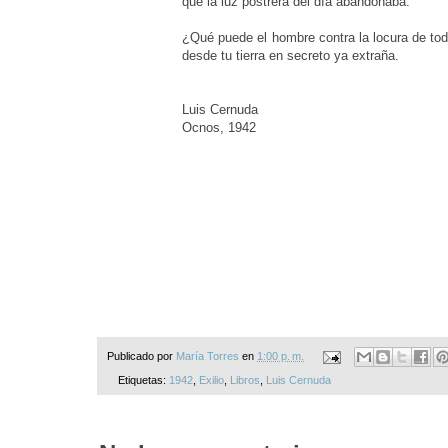
que la luz postrera del día abandonaba.
¿Qué puede el hombre contra la locura de todos
desde tu tierra en secreto ya extraña.
Luis Cernuda
Ocnos, 1942
Publicado por
María Torres
en
1:00 p. m.
Etiquetas:
1942
,
Exilio
,
Libros
,
Luis Cernuda