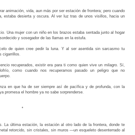
rar animación, vida, aun más por ser estación de frontera; pero cuando
a, estaba desierta y oscura. Al ver luz tras de unos visillos, hacia un
cio. Una mujer con un niño en los brazos estaba sentada junto al hogar
sordecido y sosegador de las llamas en la estufa.
celo de quien cree pedir la luna. Y al ser asentida sin sarcasmo tu
 cigarrillos.
ncio recuperados, existir era para ti como quien vive un milagro. Sí,
alofrío, como cuando nos recuperamos pasado un peligro que no
cuerpo.
anza en que ha de ser siempre así de pacífica y de profunda, con la
 cuya promesa el hombre ya no sabe sorprenderse.
*
. La última estación, la estación al otro lado de la frontera, donde te
metal retorcido, sin cristales, sin muros —un esqueleto desenterrado al