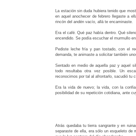
La estación sin duda hubiera tenido que most
en aquel anochecer de febrero llegaste a ell
rincón del andén vacío, allá te encaminaste.
Era el café. Qué paz había dentro. Qué silen
encendido. Se podía escuchar el murmullo en
Pediste leche fría y pan tostado, con el re
demanda, te animaste a solicitar también unos
Sentado en medio de aquella paz y aquel sile
todo resultaba otra vez posible. Un esc
reconocimos por tal al afrontarlo, sacudió tu 
Era la vida de nuevo; la vida, con la confi
posibilidad de su repetición cotidiana, ante
Atrás quedaba tu tierra sangrante y en ruinas
separaste de ella, era sólo un esqueleto de 