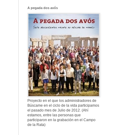
Franco, que tiene
el culo blanco ...
A pegada dos avós
577. Nos fusilaron
al anochecer, nos
fusilaron mal
307. Vuestros
nombres no se han
borrado en la
Historia
Proyecto en el que los administradores de
Búscame en el ciclo de la vida participamos
el pasado mes de Julio de 2012. (Ahí
estamos, entre las personas que
participaron en la grabación en el Campo
de la Rata)