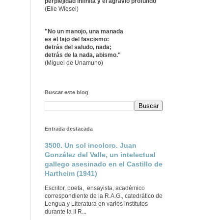
perplejidad infinita y el agravio profundo"
(Elie Wiesel)
"No un manojo, una manada
es el fajo del fascismo:
detrás del saludo, nada;
detrás de la nada, abismo."
(Miguel de Unamuno)
Buscar este blog
Entrada destacada
3500. Un sol incoloro. Juan
González del Valle, un intelectual
gallego asesinado en el Castillo de
Hartheim (1941)
Escritor, poeta, ensayista, académico
correspondiente de la R.A.G., catedrático de
Lengua y Literatura en varios institutos
durante la II R...