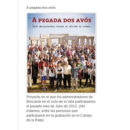
Franco, que tiene
el culo blanco ...
A pegada dos avós
577. Nos fusilaron
al anochecer, nos
fusilaron mal
307. Vuestros
nombres no se han
borrado en la
Historia
Proyecto en el que los administradores de
Búscame en el ciclo de la vida participamos
el pasado mes de Julio de 2012. (Ahí
estamos, entre las personas que
participaron en la grabación en el Campo
de la Rata)