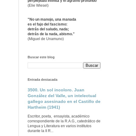
perplejidad infinita y el agravio profundo"
(Elie Wiesel)
"No un manojo, una manada
es el fajo del fascismo:
detrás del saludo, nada;
detrás de la nada, abismo."
(Miguel de Unamuno)
Buscar este blog
Entrada destacada
3500. Un sol incoloro. Juan
González del Valle, un intelectual
gallego asesinado en el Castillo de
Hartheim (1941)
Escritor, poeta, ensayista, académico
correspondiente de la R.A.G., catedrático de
Lengua y Literatura en varios institutos
durante la II R...