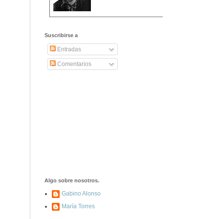
2406. Carta de
Dionisia Manzanero
Suscribirse a
Salas a sus padres
y hermanos
Entradas
Comentarios
1337. La noche de
los ochenta
asesinados
1040. Aniversario
del fusilamiento de
las 13 Rosas y sus
43 compañeros de
las JSU
74. Durruti, el
hombre sin miedo
Algo sobre nosotros.
Gabino Alonso
María Torres
453. Franco,