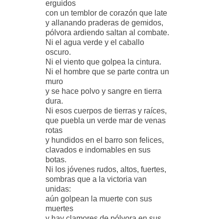
erguidos
con un temblor de corazón que late
y allanando praderas de gemidos,
pólvora ardiendo saltan al combate.
Ni el agua verde y el caballo
oscuro.
Ni el viento que golpea la cintura.
Ni el hombre que se parte contra un
muro
y se hace polvo y sangre en tierra
dura.
Ni esos cuerpos de tierras y raíces,
que puebla un verde mar de venas
rotas
y hundidos en el barro son felices,
clavados e indomables en sus
botas.
Ni los jóvenes rudos, altos, fuertes,
sombras que a la victoria van
unidas:
aún golpean la muerte con sus
muertes
y hay clamores de pólvora en sus