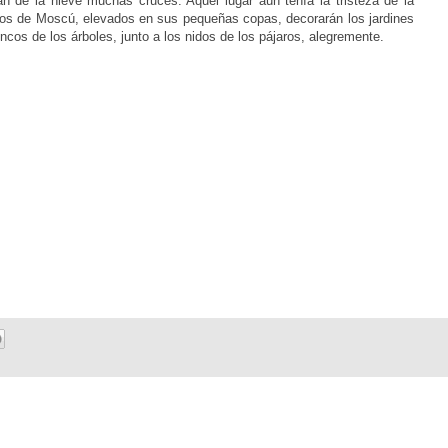
ían de la nieve muchas cruces. Aquel lugar aún tenía la tristeza de la
os de Moscú, elevados en sus pequeñas copas, decorarán los jardines
oncos de los árboles, junto a los nidos de los pájaros, alegremente.