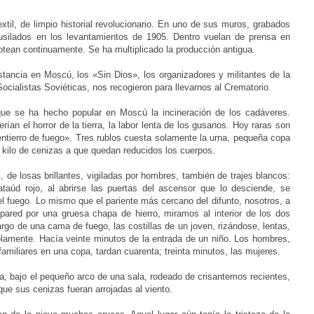
extil, de limpio historial revolucionario. En uno de sus muros, grabados
fusilados en los levantamientos de 1905. Dentro vuelan de prensa en
motean continuamente. Se ha multiplicado la producción antigua.
ancia en Moscú, los «Sin Dios», los organizadores y militantes de la
Socialistas Soviéticas, nos recogieron para llevarnos al Crematorio.
e se ha hecho popular en Moscú la incineración de los cadáveres.
ían el horror de la tierra, la labor lenta de los gusanos. Hoy raras son
«entierro de fuego». Tres rublos cuesta solamente la urna, pequeña copa
 kilo de cenizas a que quedan reducidos los cuerpos.
de losas brillantes, vigiladas por hombres, también de trajes blancos:
taúd rojo, al abrirse las puertas del ascensor que lo desciende, se
 el fuego. Lo mismo que el pariente más cercano del difunto, nosotros, a
 pared por una gruesa chapa de hierro, miramos al interior de los dos
rgo de una cama de fuego, las costillas de un joven, rizándose, lentas,
olamente. Hacía veinte minutos de la entrada de un niño. Los hombres,
familiares en una copa, tardan cuarenta; treinta minutos, las mujeres.
a, bajo el pequeño arco de una sala, rodeado de crisantemos recientes,
ue sus cenizas fueran arrojadas al viento.