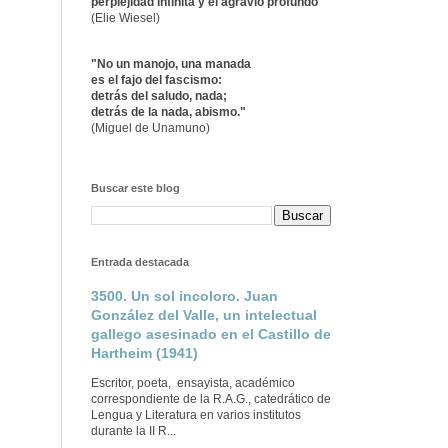
perplejidad infinita y el agravio profundo"
(Elie Wiesel)
"No un manojo, una manada
es el fajo del fascismo:
detrás del saludo, nada;
detrás de la nada, abismo."
(Miguel de Unamuno)
Buscar este blog
Entrada destacada
3500. Un sol incoloro. Juan
González del Valle, un intelectual
gallego asesinado en el Castillo de
Hartheim (1941)
Escritor, poeta, ensayista, académico
correspondiente de la R.A.G., catedrático de
Lengua y Literatura en varios institutos
durante la II R...