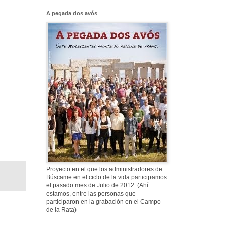
Franco, que tiene
el culo blanco ...
A pegada dos avós
577. Nos fusilaron
al anochecer, nos
fusilaron mal
307. Vuestros
nombres no se han
borrado en la
Historia
Proyecto en el que los administradores de
Búscame en el ciclo de la vida participamos
el pasado mes de Julio de 2012. (Ahí
estamos, entre las personas que
participaron en la grabación en el Campo
de la Rata)