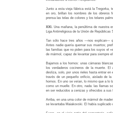
Junto a esta vieja fábrica está la Tregorka, t
en oro, brillan los nombres de los obreros 
prensa las telas de colores y los telares pal
XXI.
Una mañana, la penúltima de nuestra est
Liga Antirreligiosa de la Unión de Repúblicas 
Tan sólo hace tres años —nos explican— qu
Antes nadie quería quemar sus muertos; prefer
las familias que no piden para los suyos el 
de mármol, capaz de levantar para siempre el
Bajamos a los hornos: unas cámaras blancas, 
los verdaderos cocineros de la muerte. El a
desliza, solo, por unos rieles hasta entrar en
través de un pequeño orificio, aislado de la
hornos. En uno se veían, lo mismo que a lo la
como un muelle. En otro, nada: las llamas s
en ser reducidos a cenizas y ofrecidos a sus 
Arriba, en una urna color de mármol de mader
se levantaba Maiakovski. El había suplicado q