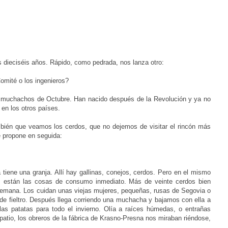
.
s dieciséis años. Rápido, como pedrada, nos lanza otro:
omité o los ingenieros?
n muchachos de Octubre. Han nacido después de la Revolución y ya no
en los otros países.
mbién que veamos los cerdos, que no dejemos de visitar el rincón más
é propone en seguida:
tiene una granja. Allí hay gallinas, conejos, cerdos. Pero en el mismo
es, están las cosas de consumo inmediato. Más de veinte cerdos bien
semana. Los cuidan unas viejas mujeres, pequeñas, rusas de Segovia o
 de fieltro. Después llega corriendo una muchacha y bajamos con ella a
s patatas para todo el invierno. Olía a raíces húmedas, o entrañas
el patio, los obreros de la fábrica de Krasno-Presna nos miraban riéndose,