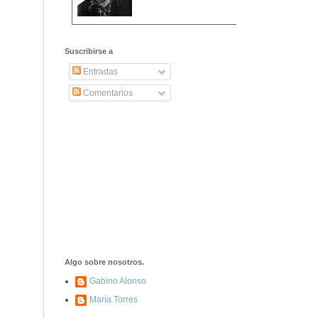
2406. Carta de
Dionisia Manzanero
Suscribirse a
Salas a sus padres
y hermanos
Entradas
Comentarios
1337. La noche de
los ochenta
asesinados
1040. Aniversario
del fusilamiento de
las 13 Rosas y sus
43 compañeros de
las JSU
74. Durruti, el
hombre sin miedo
Algo sobre nosotros.
Gabino Alonso
María Torres
453. Franco,