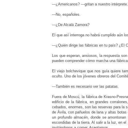
—¿Americanos? —gritan a nuestro intérprete
—No, españoles.
—¿De Alcalá Zamora?
El que así interroga no habrá cumplido aún lo
—¿Quién dirige las fábricas en tu país? ¿El C
Los que esperan, ansiosos, la respuesta so
pueden comprender cómo marcha una fábrica 
El viejo bolchevique que nos guía quiere ta
oculto. Uno de los jóvenes obreros del Comit
—También es necesario ver las patatas.
Fuera de Moscú, la fábrica de Krasno-Presna 
edificio de la fábrica, en grandes corralon
cebados, enormes, son las reservas para la 
de Ávila, con pañuelos de lana y altas botas
un profundo almacén, donde se amontonan la
escondidas de la tierra. Al salir a la luz, en 
invitándonos a comer. Aceptamos.