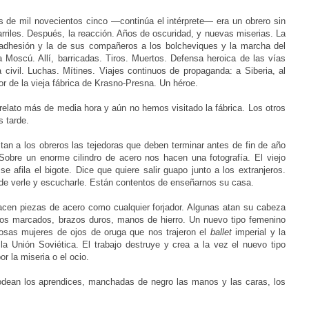
s de mil novecientos cinco —continúa el intérprete— era un obrero sin
rriles. Después, la reacción. Años de oscuridad, y nuevas miserias. La
u adhesión y la de sus compañeros a los bolcheviques y la marcha del
a Moscú. Allí, barricadas. Tiros. Muertos. Defensa heroica de las vías
a civil. Luchas. Mítines. Viajes continuos de propaganda: a Siberia, al
ctor de la vieja fábrica de Krasno-Presna. Un héroe.
elato más de media hora y aún no hemos visitado la fábrica. Los otros
s tarde.
tan a los obreros las tejedoras que deben terminar antes de fin de año
obre un enorme cilindro de acero nos hacen una fotografía. El viejo
 se afila el bigote. Dice que quiere salir guapo junto a los extranjeros.
de verle y escucharle. Están contentos de enseñarnos su casa.
acen piezas de acero como cualquier forjador. Algunas atan su cabeza
ulos marcados, brazos duros, manos de hierro. Un nuevo tipo femenino
iosas mujeres de ojos de oruga que nos trajeron el
ballet
imperial y la
la Unión Soviética. El trabajo destruye y crea a la vez el nuevo tipo
 la miseria o el ocio.
rodean los aprendices, manchadas de negro las manos y las caras, los