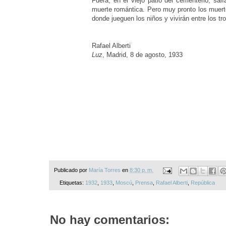
Fuera, en el viejo patio del cementerio, sal
muerte romántica. Pero muy pronto los muert
donde jueguen los niños y vivirán entre los tr
Rafael Alberti
Luz
, Madrid, 8 de agosto, 1933
Publicado por
María Torres
en
8:30 p. m.
Etiquetas:
1932
,
1933
,
Moscú
,
Prensa
,
Rafael Alberti
,
República
No hay comentarios: