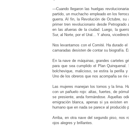
—Cuando llegaron las huelgas revolucionaria
partido, un muchacho empleado en los ferroca
guerra. Al fin, la Revolución de Octubre, s
primer tren revolucionario desde Petrogrado 
en las afueras de la ciudad. Luego, la guerr
Sur, al Norte, por el Ural... Y ahora, vicedire
Nos levantamos con el Comité. Ha durado el r
camaradas desisten de contar su biografía. E
En la nave de máquinas, grandes carteles gri
para que sea cumplido el Plan Quinquenal. S
bolchevique, malicioso, se estira la perilla y
Uno de los obreros que nos acompaña se ríe 
Las mujeres manejan los tornos y la lima. H
con un pañuelo rojo: altas, fuertes, de póm
se presiente, anda formándose. Aquellas od
emigración blanca, apenas si ya existen en 
humano que en nada se parece al producido por
Arriba, en otra nave del segundo piso, nos 
ojos alegres y brillantes.