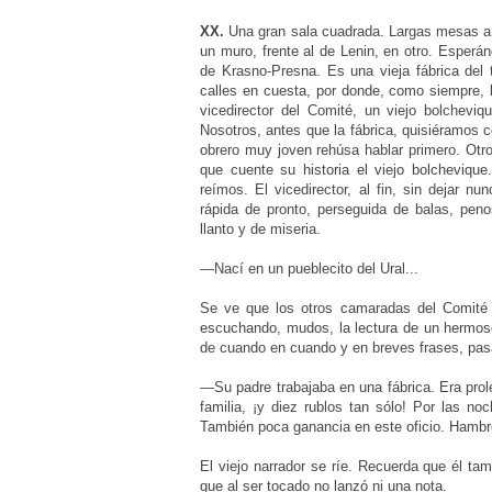
XX.
Una gran sala cuadrada. Largas mesas a lo
un muro, frente al de Lenin, en otro. Esperá
de Krasno-Presna. Es una vieja fábrica del 
calles en cuesta, por donde, como siempre, b
vicedirector del Comité, un viejo bolcheviq
Nosotros, antes que la fábrica, quisiéramos c
obrero muy joven rehúsa hablar primero. Otr
que cuente su historia el viejo bolchevique
reímos. El vicedirector, al fin, sin dejar n
rápida de pronto, perseguida de balas, peno
llanto y de miseria.
—Nací en un pueblecito del Ural...
Se ve que los otros camaradas del Comité l
escuchando, mudos, la lectura de un hermoso
de cuando en cuando y en breves frases, pasa 
—Su padre trabajaba en una fábrica. Era pro
familia, ¡y diez rublos tan sólo! Por las no
También poca ganancia en este oficio. Hambre
El viejo narrador se ríe. Recuerda que él ta
que al ser tocado no lanzó ni una nota.