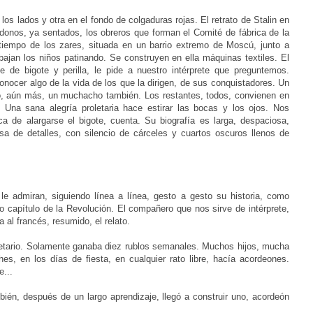
s lados y otra en el fondo de colgaduras rojas. El retrato de Stalin en
ndonos, ya sentados, los obreros que forman el Comité de fábrica de la
tiempo de los zares, situada en un barrio extremo de Moscú, junto a
ajan los niños patinando. Se construyen en ella máquinas textiles. El
ue de bigote y perilla, le pide a nuestro intérprete que preguntemos.
onocer algo de la vida de los que la dirigen, de sus conquistadores. Un
o, aún más, un muchacho también. Los restantes, todos, convienen en
. Una sana alegría proletaria hace estirar las bocas y los ojos. Nos
unca de alargarse el bigote, cuenta. Su biografía es larga, despaciosa,
sa de detalles, con silencio de cárceles y cuartos oscuros llenos de
e admiran, siguiendo línea a línea, gesto a gesto su historia, como
 capítulo de la Revolución. El compañero que nos sirve de intérprete,
al francés, resumido, el relato.
letario. Solamente ganaba diez rublos semanales. Muchos hijos, mucha
ches, en los días de fiesta, en cualquier rato libre, hacía acordeones.
...
mbién, después de un largo aprendizaje, llegó a construir uno, acordeón