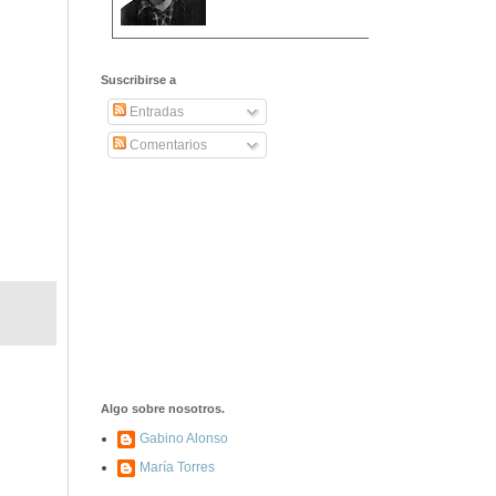
2406. Carta de
Dionisia Manzanero
Suscribirse a
Salas a sus padres
y hermanos
Entradas
Comentarios
1337. La noche de
los ochenta
asesinados
1040. Aniversario
del fusilamiento de
las 13 Rosas y sus
43 compañeros de
las JSU
74. Durruti, el
hombre sin miedo
Algo sobre nosotros.
Gabino Alonso
María Torres
453. Franco,