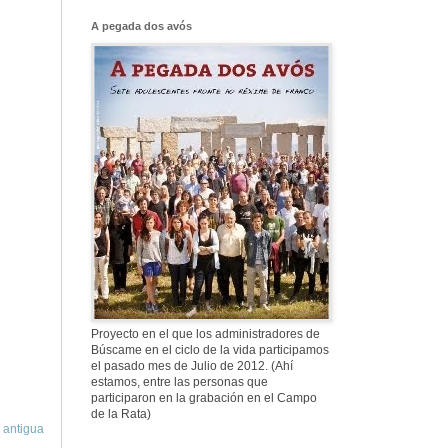
Franco, que tiene
el culo blanco ...
A pegada dos avós
577. Nos fusilaron
al anochecer, nos
fusilaron mal
307. Vuestros
nombres no se han
borrado en la
Historia
Proyecto en el que los administradores de
Búscame en el ciclo de la vida participamos
el pasado mes de Julio de 2012. (Ahí
estamos, entre las personas que
participaron en la grabación en el Campo
de la Rata)
 antigua