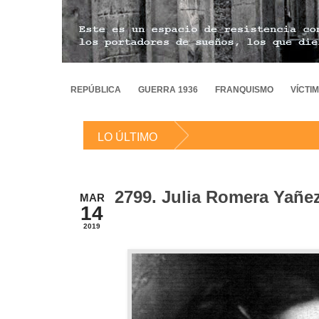
REPÚBLICA
GUERRA 1936
FRANQUISMO
VÍCTI
LO ÚLTIMO
2799. Julia Romera Yañe
MAR
14
2019