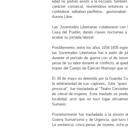
edad no podían asistir a la escuela; tambié
carácter comarcal, reuniéndose entonces 
confederal, editaban panfletos, gestionaban l
Aurora Libre.
Las Juventudes Libertarias colaboraron con 
Casa del Pueblo, dando clases nocturnas a
acabar su jornada laboral.
Posiblemente, entre los años 1934-1935 ingre
las Juventudes Libertarias fue a partir de j
durante el período de guerra con el de tesor
pesar de su labor durante el conflicto, al qu
tropas del Cuerpo de Ejército Marroquí que 
El 30 de mayo es detenida por la Guardia Ci
la arbitrariedad de sus captores, Julia
"quasi
provocat"
, fue trasladada al "Teatro Cervant
de cárcel de mujeres. Este traslado se produj
localidad, acto que no tuvo lugar oficial
Sumario.
Posteriormente fue trasladada a la prisión 
Guerra Sumarísimo y de Urgencia, que tuvo lu
La sentencia: cinco penas de muerte, ocho p