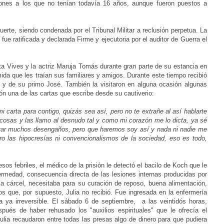
ones a los que no tenían todavía 16 años, aunque fueron puestos a
uerte, siendo condenada por el Tribunal Militar a reclusión perpetua. La
fue ratificada y declarada Firme y ejecutoria por el auditor de Guerra el
ita Vives y la actriz Maruja Tomás durante gran parte de su estancia en
ida que les traían sus familiares y amigos. Durante este tiempo recibió
ón y de su primo José. También la visitaron en alguna ocasión algunas
n una de las cartas que escribe desde su cautiverio:
 carta para contigo, quizás sea así, pero no te extrañe al así hablarte
cosas y las llamo al desnudo tal y como mi corazón me lo dicta, ya sé
evar muchos desengaños, pero que haremos soy así y nada ni nadie me
ero las hipocresías ni convencionalismos de la sociedad, eso es todo,
esos febriles, el médico de la prisión le detectó el bacilo de Koch que le
ermedad, consecuencia directa de las lesiones internas producidas por
y la cárcel, necesitaba para su curación de reposo, buena alimentación,
dos que, por supuesto, Julia no recibió. Fue ingresada en la enfermería
a ya irreversible. El sábado 6 de septiembre, a las veintidós horas,
és de haber rehusado los "auxilios espirituales" que le ofrecía el
lia recaudaron entre todas las presas algo de dinero para que pudiera