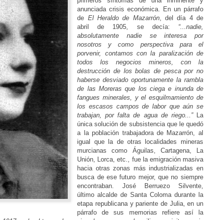
primeros síntomas de una inminente y
anunciada crisis económica. En un párrafo
de
El Heraldo de Mazarrón
, del día 4 de
abril de 1905, se decía:
“...nadie,
absolutamente nadie se interesa por
nosotros y como perspectiva para el
porvenir, contamos con la paralización de
todos los negocios mineros, con la
destrucción de los bolas de pesca por no
haberse desviado oportunamente la rambla
de las Moreras que los ciega e inunda de
fangues minerales, y el esquilmamiento de
los escasos campos de labor que aún se
trabajan, por falta de agua de riego...”
La
única solución de subsistencia que le quedó
a la población trabajadora de Mazarrón, al
igual que la de otras localidades mineras
murcianas como Águilas, Cartagena, La
Unión, Lorca, etc., fue la emigración masiva
hacia otras zonas más industrializadas en
busca de ese futuro mejor, que no siempre
encontraban. José Berruezo Silvente,
último alcalde de Santa Coloma durante la
etapa republicana y pariente de Julia, en un
párrafo de sus memorias refiere así la