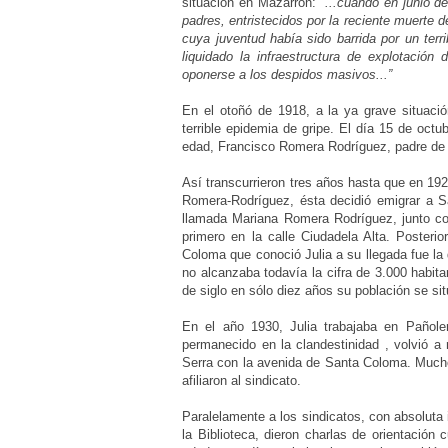
situación en Mazarrón:
“...cuando en junio d
padres, entristecidos por la reciente muerte
cuya juventud había sido barrida por un ter
liquidado la infraestructura de explotación
oponerse a los despidos masivos...”
En el otoñó de 1918, a la ya grave situaci
terrible epidemia de gripe. El día 15 de octu
edad,
Francisco Romera Rodríguez
, padre de
Así transcurrieron tres años hasta que en 192
Romera-Rodríguez, ésta decidió emigrar a S
llamada
Mariana Romera Rodríguez
, junto 
primero en la calle Ciudadela Alta. Posteri
Coloma que conoció Julia a su llegada fue l
no alcanzaba todavía la cifra de 3.000 habita
de siglo en sólo diez años su población se sit
En el año 1930, Julia trabajaba en Pañole
permanecido en la clandestinidad , volvió a 
Serra con la avenida de Santa Coloma. Muchos
afiliaron al sindicato.
Paralelamente a los sindicatos, con absoluta
la Biblioteca, dieron charlas de orientación