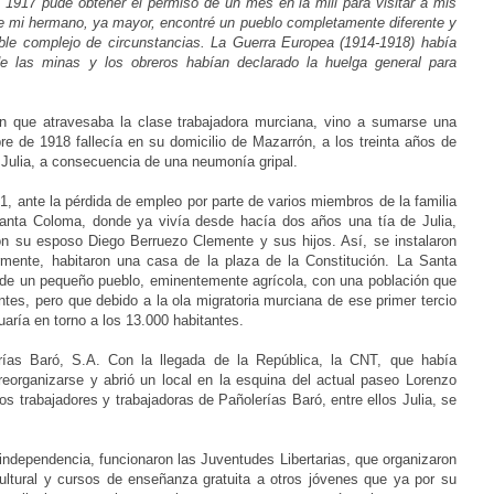
e 1917 pude obtener el permiso de un mes en la mili para visitar a mis
 de mi hermano, ya mayor, encontré un pueblo completamente diferente y
rible complejo de circunstancias. La Guerra Europea (1914-1918) había
 de las minas y los obreros habían declarado la huelga general para
ón que atravesaba la clase trabajadora murciana, vino a sumarse una
bre de 1918 fallecía en su domicilio de Mazarrón, a los treinta años de
 Julia, a consecuencia de una neumonía gripal.
1, ante la pérdida de empleo por parte de varios miembros de la familia
anta Coloma, donde ya vivía desde hacía dos años una tía de Julia,
con su esposo
Diego Berruezo Clemente
y sus hijos. Así, se instalaron
ormente, habitaron una casa de la plaza de la Constitución. La Santa
a de un pequeño pueblo, eminentemente agrícola, con una población que
ntes, pero que debido a la ola migratoria murciana de ese primer tercio
uaría en torno a los 13.000 habitantes.
rías Baró, S.A. Con la llegada de la República, la CNT, que había
reorganizarse y abrió un local en la esquina del actual paseo Lorenzo
 trabajadores y trabajadoras de Pañolerías Baró, entre ellos Julia, se
 independencia, funcionaron las Juventudes Libertarias, que organizaron
 cultural y cursos de enseñanza gratuita a otros jóvenes que ya por su