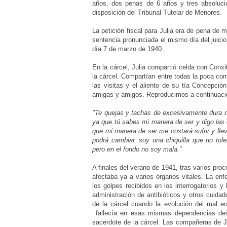
años, dos penas de 6 años y tres absoluci
disposición del Tribunal Tutelar de Menores.
La petición fiscal para Julia era de pena de m
sentencia pronunciada el mismo día del juicio 
día 7 de marzo de 1940.
En la cárcel, Julia compartió celda con Conx
la cárcel. Compartían entre todas la poca com
las visitas y el aliento de su tía Concepci
amigas y amigos. Reproducimos a continuació
"Te quejas y tachas de excesivamente dura mi
ya que tú sabes mi manera de ser y digo las 
que mi manera de ser me costará sufrir y ll
podrá cambiar, soy una chiquilla que no tol
pero en el fondo no soy mala.
”
A finales del verano de 1941, tras varios proc
afectaba ya a varios órganos vitales. La enf
los golpes recibidos en los interrogatorios 
administración de antibióticos y otros cuida
de la cárcel cuando la evolución del mal er
fallecía en esas mismas dependencias despu
sacerdote de la cárcel. Las compañeras de Ju