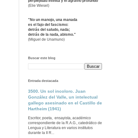
perplejidad infinita y el agravio profundo"
(Elie Wiesel)
"No un manojo, una manada
es el fajo del fascismo:
detrás del saludo, nada;
detrás de la nada, abismo."
(Miguel de Unamuno)
Buscar este blog
Entrada destacada
3500. Un sol incoloro. Juan
González del Valle, un intelectual
gallego asesinado en el Castillo de
Hartheim (1941)
Escritor, poeta, ensayista, académico
correspondiente de la R.A.G., catedrático de
Lengua y Literatura en varios institutos
durante la II R...