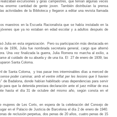
n realizaban excursiones y giras campestres, que tenían algunas veces
una enorme cantidad de gente joven.
También distribuían la prensa
as actividades de la Biblioteca y llegaron a editar una revista llamada
los maestros en la Escuela Racionalista que se había instalado en la
 jóvenes que ya no estaban en edad escolar y a adultos después de
só Julia en esta organización. Pero su participación más destacada en
ulio de 1936, Julia fue nombrada secretaria general, cargo que alternó
era. Una vez finalizada la guerra, Julia Romera no marcha al exilio, a
edarse al cuidado de su abuela y de una tía. El 27 de enero de 1939, las
ocuparon Santa Coloma.
vil de Santa Coloma, y tras pasar tres interminables días a merced de
 sense poder caminar, amb el ventre inflat per les lesions que li havien
es" de Badalona, donde habían habilitado unas dependencias para servir
o para que la detenida prestara declaración ante el juez militar de esa
mente hasta el día 31 de octubre del mismo año, según consta en el
de mujeres de Les Corts, en espera de la celebración del Consejo de
gar en el Palacio de Justicia de Barcelona el día 2 de enero de 1940.
enas de reclusión perpetua, dos penas de 20 años, cuatro penas de 15