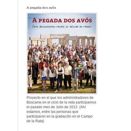
Franco, que tiene
el culo blanco ...
A pegada dos avós
577. Nos fusilaron
al anochecer, nos
fusilaron mal
307. Vuestros
nombres no se han
borrado en la
Historia
Proyecto en el que los administradores de
Búscame en el ciclo de la vida participamos
el pasado mes de Julio de 2012. (Ahí
estamos, entre las personas que
participaron en la grabación en el Campo
de la Rata)