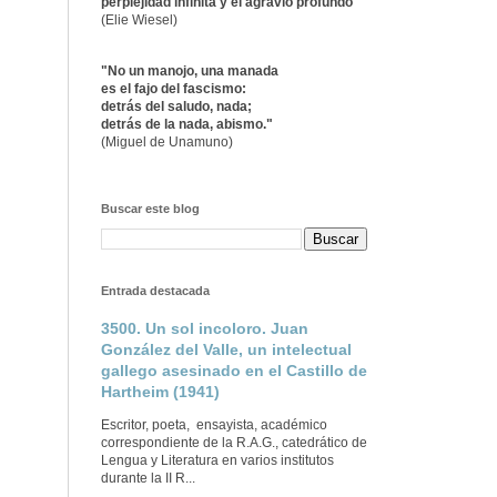
perplejidad infinita y el agravio profundo"
(Elie Wiesel)
"No un manojo, una manada
es el fajo del fascismo:
detrás del saludo, nada;
detrás de la nada, abismo."
(Miguel de Unamuno)
Buscar este blog
Entrada destacada
3500. Un sol incoloro. Juan
González del Valle, un intelectual
gallego asesinado en el Castillo de
Hartheim (1941)
Escritor, poeta, ensayista, académico
correspondiente de la R.A.G., catedrático de
Lengua y Literatura en varios institutos
durante la II R...