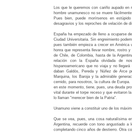
Los que le queremos con cariño aupado en r
hombre unamunesco no se muere fácilmente, 
Pues bien, puede morírsenos en estúpido 
desagravios y los reproches de velación de di
España ha empezado de lleno a ocuparse de l
Ciudad Universitaria. Sin engreimiento pode
pues también empieza a crecer en América un
honra que representa llevar nombre, rostro 
de Chile, de Colombia, hasta de la Argentin
relación con la España olvidada de nos
hispanoamericano que no viaja y no llegará 
daban Galdós, Pereda y Núñez de Arce pr
Marquina, los Baroja y la admirable generac
cernido, para nosotros, la cultura de Europa
en este momento, tiene, pues, una deuda pro
vital durante el torpe receso y que evitaron l
lo llaman "merecer bien de la Patria".
Unamuno viene a constituir uno de los máxim
Que se vea, pues, una cosa naturalísima en 
Argentina, recuerde con tono angustiado a l
completando cinco años de destierro. Otra cosa