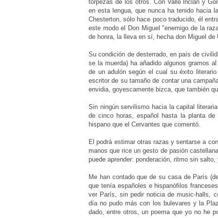
torpezas de los otros. Con Valle lnclán y Gó
en esta lengua, que nunca ha tenido hacia la
Chesterton, sólo hace poco traducido, él ent
este modo el Don Miguel "enemigo de la raza"
de honra, la lleva en sí, hecha don Miguel d
Su condición de desterrado, en país de civili
se la muerda) ha añadido algunos gramos al 
de un adulón según el cual su éxito literari
escritor de su tamaño de contar una campaña
envidia, goyescamente bizca, que también que
Sin ningún servilismo hacia la capital literar
de cinco horas, español hasta la planta de 
hispano que el Cervantes que comentó.
El podrá estimar otras razas y sentarse a c
manos que rice un gesto de pasión castellana
puede aprender: ponderación, ritmo sin salto,
Me han contado que de su casa de París (de 
que tenía españoles e hispanófilos francese
ver París, sin pedir noticia de music-halls,
día no pudo más con los bulevares y la Pla
dado, entre otros, un poema que yo no he pod