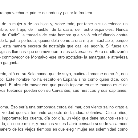
ara aprovechar el primer desorden y pasar la frontera.
a de la mujer y de los hijos y, sobre todo, por tener a su alrededor, un
mbre, del traje, del mueble, de la casa, del rostro españoles. Nunca
a de Cádiz" la tragedia de este hombre que vivió refunfuñando contra
e la patria perfecta, queriéndola como a una mujer intachable, porque
, esta manera secreta de nostalgia que casi es agonía. Si fuese un
 páginas lloronas que conmoverían a sus adversarios. Pero es ultravarón
o conmovedor de Montalvo -ese otro azotador- la amargura le atraviesa
la garganta.
erdo, allá en su Salamanca que de suya, pudiera llamarse como él; con
ndo. Este hombre no ha escrito en España sino como quien dice, con
papel. El absurdo mayor con que pueda toparse en este mundo es el de
yos tuétanos pueden con su Cervantes, sus místicos y sus capitanes,
ma. Eso sería una temporada cerca del mar, con viento salino grato a
 verdad que va tomando aspecto de tajadura definitiva. Cinco años,
 importante; los cuenta, día por día, un viejo que tiene muchos -seis u
lvido, su noble mujer, y muchas veces habrá pensado si se le va a morir
añero de los viejos tiempos en que elegir mujer era solemnidad como