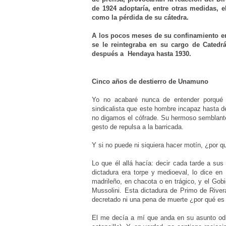
de 1924 adoptaría, entre otras medidas, e
como la pérdida de su cátedra.
A los pocos meses de su confinamiento en l
se le reintegraba en su cargo de Catedr
después a
Hendaya
hasta 1930.
Cinco años de destierro de Unamuno
Yo no acabaré nunca de entender porqué
sindicalista que este hombre incapaz hasta d
no digamos el cófrade. Su hermoso semblante 
gesto de repulsa a la barricada.
Y si no puede ni siquiera hacer motín, ¿por 
Lo que él allá hacía: decir cada tarde a su
dictadura era torpe y medioeval, lo dice en
madrileño, en chacota o en trágico, y el Gob
Mussolini. Esta dictadura de Primo de River
decretado ni una pena de muerte ¿por qué es c
El me decía a mí que anda en su asunto odio