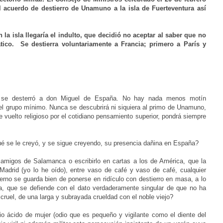
l acuerdo de destierro de Unamuno a la isla de Fuerteventura así
a isla llegaría el indulto, que decidió no aceptar al saber que no
ático.
Se destierra voluntariamente a
Francia
; primero a
París
y
 se desterró a don Miguel de España. No hay nada menos motín
el grupo mínimo. Nunca se descubrirá ni siquiera al primo de Unamuno,
vuelto religioso por el cotidiano pensamiento superior, pondrá siempre
qué se le creyó, y se sigue creyendo, su presencia dañina en España?
s amigos de Salamanca o escribirlo en cartas a los de América, que la
 Madrid (yo lo he oído), entre vaso de café y vaso de café, cualquier
ierno se guarda bien de ponerse en ridículo con destierro en masa, a lo
a, que se defiende con el dato verdaderamente singular de que no ha
ruel, de una larga y subrayada crueldad con el noble viejo?
 ácido de mujer (odio que es pequeño y vigilante como el diente del