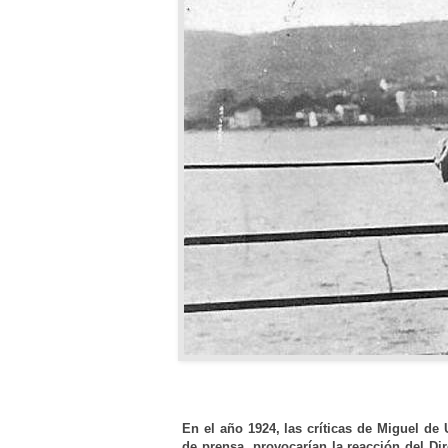
En el año
192
4
, las críticas de Miguel de
de prensa, provocarían la reacción del Dir