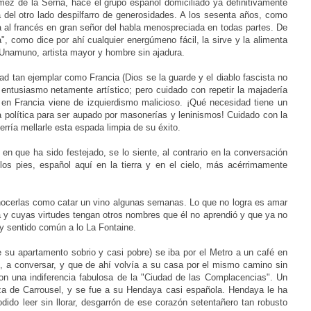
mez de la Serna, hace el grupo español domiciliado ya definitivamente
 del otro lado despilfarro de generosidades. A los sesenta años, como
ra al francés en gran señor del habla menospreciada en todas partes. De
, como dice por ahí cualquier energúmeno fácil, la sirve y la alimenta
e Unamuno, artista mayor y hombre sin ajadura.
dad tan ejemplar como Francia (Dios se la guarde y el diablo fascista no
entusiasmo netamente artístico; pero cuidado con repetir la majadería
o en Francia viene de izquierdismo malicioso. ¡Qué necesidad tiene un
 política para ser aupado por masonerías y leninismos! Cuidado con la
rría mellarle esta espada limpia de su éxito.
ia en que ha sido festejado, se lo siente, al contrario en la conversación
los pies, español aquí en la tierra y en el cielo, más acérrimamente
onocerlas como catar un vino algunas semanas. Lo que no logra es amar
 y cuyas virtudes tengan otros nombres que él no aprendió y que ya no
 y sentido común a lo La Fontaine.
su apartamento sobrio y casi pobre) se iba por el Metro a un café en
s, a conversar, y que de ahí volvía a su casa por el mismo camino sin
 con una indiferencia fabulosa de la "Ciudad de las Complacencias". Un
za de Carrousel, y se fue a su Hendaya casi española. Hendaya le ha
ido leer sin llorar, desgarrón de ese corazón setentañero tan robusto