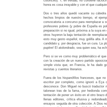
cotoncillo). Y, en verdad, no contiene racioci
honra es cosa inrayable y con el que cualqui
Dos o tres años quedó vacante su cátedra 
hechos limpios de nuestro tiempo, el ejem
convocatoria a concurso para reemplazar a s
profesores pobres (y pobre de España es po
preparación si no igual, próxima a la suya en 
otros huyeron la baja tentación de reemplazar 
esto muy gesto español, muy golilla alta. A 
candidato y, por desgracia, fue un cura. La p
pupitre! El atolondrado, sea quien sea, ha ec
Pero si se ve como muy problemático el que 
con la creación de un nuevo partido oposicion
simple vista que, en Francia, le ha dado go
revistas y cuentos literarios.
Fuera de los hispanófilos franceses, que no l
escritor por completo, como ignoró a Eça 
desconoce. Don Miguel no buscó traductor ni
talonean tras de la fama, por hedionda com
tentación de poner un éxito en el otro brazo
llenas editores, crítica efusiva y redondea
ensayos seguida de otra colección. A Dios no