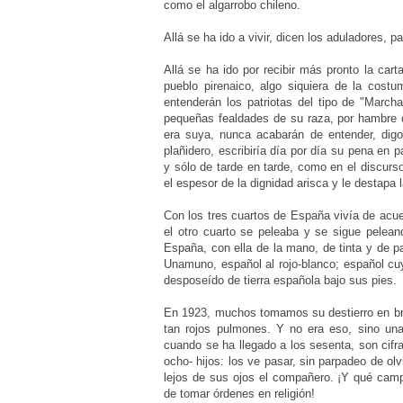
como el algarrobo chileno.
Allá se ha ido a vivir, dicen los aduladores, p
Allá se ha ido por recibir más pronto la cart
pueblo pirenaico, algo siquiera de la costu
entenderán los patriotas del tipo de "March
pequeñas fealdades de su raza, por hambre d
era suya, nunca acabarán de entender, digo
plañidero, escribiría día por día su pena en
y sólo de tarde en tarde, como en el discurs
el espesor de la dignidad arisca y le destapa 
Con los tres cuartos de España vivía de acu
el otro cuarto se peleaba y se sigue pelea
España, con ella de la mano, de tinta y de 
Unamuno, español al rojo-blanco; español cu
desposeído de tierra española bajo sus pies.
En 1923, muchos tomamos su destierro en bro
tan rojos pulmones. Y no era eso, sino una
cuando se ha llegado a los sesenta, son cifra
ocho- hijos: los ve pasar, sin parpadeo de o
lejos de sus ojos el compañero. ¡Y qué camp
de tomar órdenes en religión!