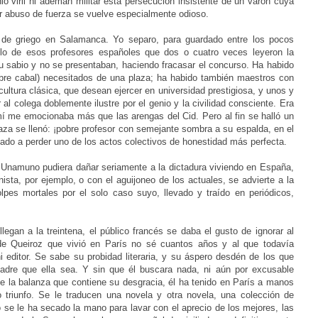
nio viril ni ademán militar esta persecución insistente de un varón cuya
er abuso de fuerza se vuelve especialmente odioso.
de griego en Salamanca. Yo separo, para guardado entre los pocos
plo de esos profesores españoles que dos o cuatro veces leyeron la
u sabio y no se presentaban, haciendo fracasar el concurso. Ha habido
bre cabal) necesitados de una plaza; ha habido también maestros con
cultura clásica, que desean ejercer en universidad prestigiosa, y unos y
al colega doblemente ilustre por el genio y la civilidad consciente. Era
mí me emocionaba más que las arengas del Cid. Pero al fin se halló un
laza se llenó: ¡pobre profesor con semejante sombra a su espalda, en el
hado a perder uno de los actos colectivos de honestidad más perfecta.
Unamuno pudiera dañar seriamente a la dictadura viviendo en España,
ista, por ejemplo, o con el aguijoneo de los actuales, se advierte a la
lpes mortales por el solo caso suyo, llevado y traído en periódicos,
legan a la treintena, el público francés se daba el gusto de ignorar al
de Queiroz que vivió en París no sé cuantos años y al que todavía
 editor. Se sabe su probidad literaria, y su áspero desdén de los que
adre que ella sea. Y sin que él buscara nada, ni aún por excusable
 de la balanza que contiene su desgracia, él ha tenido en París a manos
do triunfo. Se le traducen una novela y otra novela, una colección de
 se le ha secado la mano para lavar con el aprecio de los mejores, las