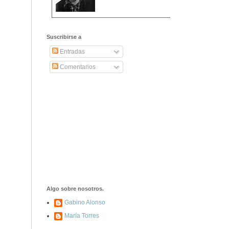
2406. Carta de
Dionisia Manzanero
Suscribirse a
Salas a sus padres
y hermanos
Entradas
Comentarios
1337. La noche de
los ochenta
asesinados
1040. Aniversario
del fusilamiento de
las 13 Rosas y sus
43 compañeros de
las JSU
74. Durruti, el
hombre sin miedo
Algo sobre nosotros.
Gabino Alonso
María Torres
453. Franco,