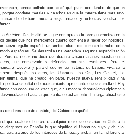
everencia, hemos callado con no sé qué pueril certidumbre de que un
porque contiene metales y cauchos en que la muerte tiene para rato.
trance de destierro nuestro viejo amado, y entonces vendrán los
funtos.
a América. Desde allá se sigue con aprecio la obra gubernativa de la
mos decirle que nos merecemos cuanto comienza a hacer por nosotros,
 nuevo orgullo español, un sentido claro, como nunca lo hubo, de la
y modo españoles. Se desarrolla una verdadera segunda españolización
a. Pero es necesario decir que durante cincuenta años nuestra única
otros, fue conservada y defendida por sus escritores. Para el
nunca al Escorial y para el que no lee historia, su España viva se la
imero, después los otros, los Unamuno, los Ors, Los Gasset, los
ión última, que ha creado, en parte, nuestra nueva sensibilidad y ha
. La política española de acercamiento apremiante que desarrolla el Rey
funda con cada uno de esos que, a su manera desarrollaron diplomacia
a desvinculación hacia la que se iba derechamente. En jerga oficial esto
os deudores en este sentido, del Gobierno español.
el que cualquier hombre o cualquier mujer que escribe en Chile o la
os dirigentes de España lo que significa el Unamuno suyo y de ella,
 fuera zafarse de los intereses de la raza y probar, en la indiferencia,