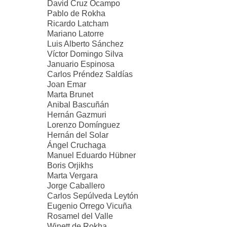
David Cruz Ocampo
Pablo de Rokha
Ricardo Latcham
Mariano Latorre
Luis Alberto Sánchez
Víctor Domingo Silva
Januario Espinosa
Carlos Préndez Saldías
Joan Emar
Marta Brunet
Anibal Bascuñán
Hernán Gazmuri
Lorenzo Domínguez
Hernán del Solar
Ángel Cruchaga
Manuel Eduardo Hübner
Boris Orjikhs
Marta Vergara
Jorge Caballero
Carlos Sepúlveda Leytón
Eugenio Orrego Vicuña
Rosamel del Valle
Winett de Rokha