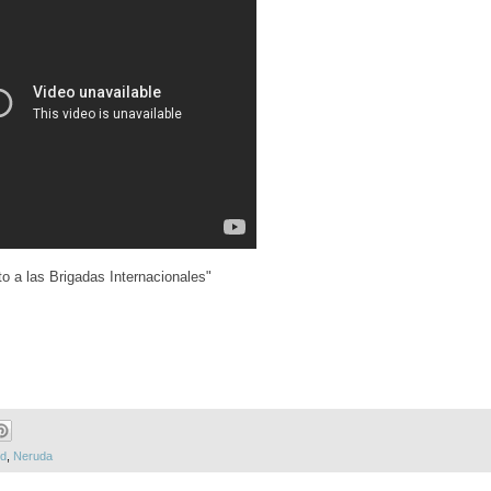
to a las Brigadas Internacionales"
id
,
Neruda