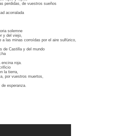
ias perdidas, de vuestros sueños
tad acorralada
toria solemne
 y del viejo,
 a las minas corroídas por el aire sulfúrico,
,
as de Castilla y del mundo
ucha
 encina roja.
ificio
 la tierra,
a, por vuestros muertos,
 de esperanza.