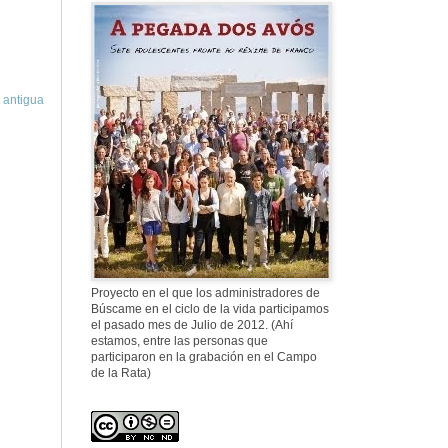
577. Nos fusilaron
al anochecer, nos
fusilaron mal
 antigua
307. Vuestros
nombres no se han
borrado en la
Historia
Proyecto en el que los administradores de
Búscame en el ciclo de la vida participamos
el pasado mes de Julio de 2012. (Ahí
estamos, entre las personas que
participaron en la grabación en el Campo
de la Rata)