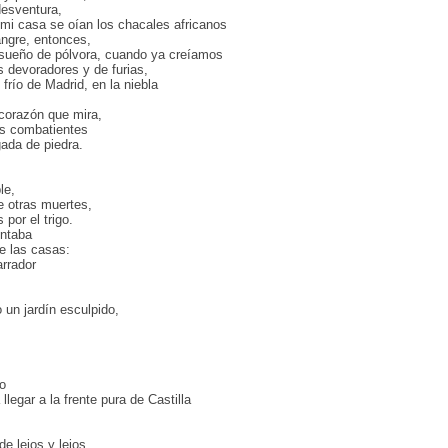
desventura,
 mi casa se oían los chacales africanos
sangre, entonces,
ueño de pólvora, cuando ya creíamos
 devoradores y de furias,
río de Madrid, en la niebla
 corazón que mira,
res combatientes
gada de piedra.
le,
e otras muertes,
por el trigo.
untaba
e las casas:
rrador
 un jardín esculpido,
lo
legar a la frente pura de Castilla
e lejos y lejos,