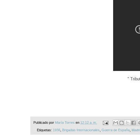
" Tribu
Publicado por
María Torres
en
12:12 a. m.
Etiquetas:
1936
,
Brigadas Internacionales
,
Guerra de España
,
Madr