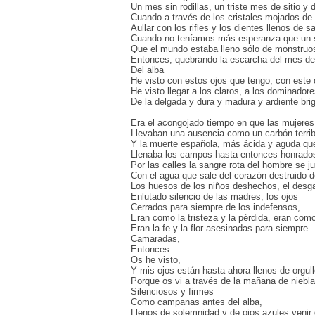
Un mes sin rodillas, un triste mes de sitio y 
Cuando a través de los cristales mojados de
Aullar con los rifles y los dientes llenos de 
Cuando no teníamos más esperanza que un s
Que el mundo estaba lleno sólo de monstruos
Entonces, quebrando la escarcha del mes de f
Del alba
He visto con estos ojos que tengo, con este
He visto llegar a los claros, a los dominado
De la delgada y dura y madura y ardiente bri
Era el acongojado tiempo en que las mujeres
Llevaban una ausencia como un carbón terrib
Y la muerte española, más ácida y aguda qu
Llenaba los campos hasta entonces honrados 
Por las calles la sangre rota del hombre se j
Con el agua que sale del corazón destruido d
Los huesos de los niños deshechos, el desga
Enlutado silencio de las madres, los ojos
Cerrados para siempre de los indefensos,
Eran como la tristeza y la pérdida, eran como
Eran la fe y la flor asesinadas para siempre.
Camaradas,
Entonces
Os he visto,
Y mis ojos están hasta ahora llenos de orgul
Porque os vi a través de la mañana de niebla l
Silenciosos y firmes
Como campanas antes del alba,
Llenos de solemnidad y de ojos azules venir d