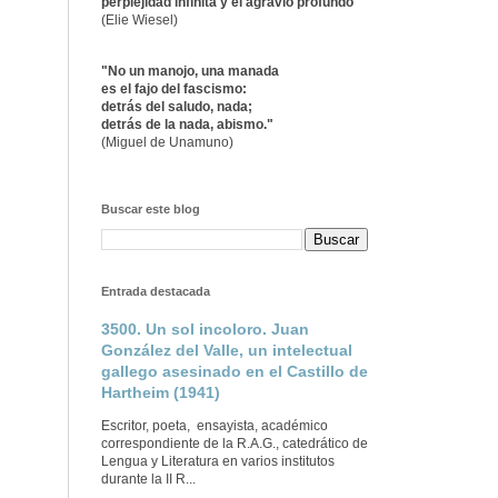
perplejidad infinita y el agravio profundo"
(Elie Wiesel)
"No un manojo, una manada
es el fajo del fascismo:
detrás del saludo, nada;
detrás de la nada, abismo."
(Miguel de Unamuno)
Buscar este blog
Entrada destacada
3500. Un sol incoloro. Juan
González del Valle, un intelectual
gallego asesinado en el Castillo de
Hartheim (1941)
Escritor, poeta, ensayista, académico
correspondiente de la R.A.G., catedrático de
Lengua y Literatura en varios institutos
durante la II R...