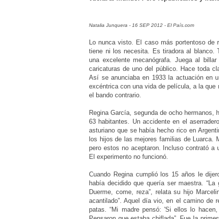
Natalia Junquera - 16 SEP 2012 - El País.com
Lo nunca visto. El caso más portentoso de r
tiene ni los necesita. Es tiradora al blanco.
una excelente mecanógrafa. Juega al billa
caricaturas de uno del público. Hace toda cl
Así se anunciaba en 1933 la actuación en u
excéntrica con una vida de película, a la que 
el bando contrario.
Regina García, segunda de ocho hermanos, ha
63 habitantes. Un accidente en el aserrader
asturiano que se había hecho rico en Argenti
los hijos de las mejores familias de Luarca.
pero estos no aceptaron. Incluso contrató a
El experimento no funcionó.
Cuando Regina cumplió los 15 años le dijero
había decidido que quería ser maestra. “La 
Duerme, come, reza”, relata su hijo Marceli
acantilado”. Aquel día vio, en el camino de 
patas. “Mi madre pensó: 'Si ellos lo hacen
Pensaron que estaba chiflada”. Fue la primer