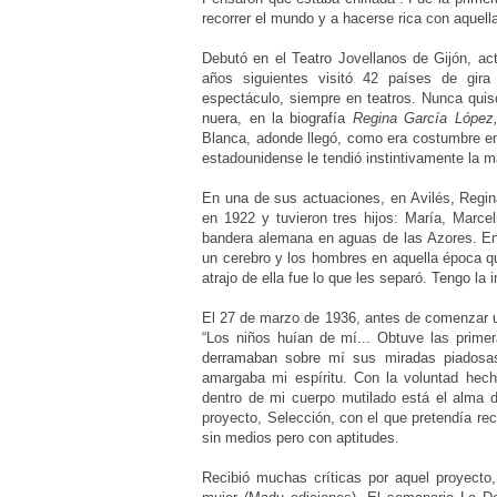
recorrer el mundo y a hacerse rica con aquella
Debutó en el Teatro Jovellanos de Gijón, ac
años siguientes visitó 42 países de gira 
espectáculo, siempre en teatros. Nunca quis
nuera, en la biografía
Regina García López,
Blanca, adonde llegó, como era costumbre en
estadounidense le tendió instintivamente la ma
En una de sus actuaciones, en Avilés, Regin
en 1922 y tuvieron tres hijos: María, Marce
bandera alemana en aguas de las Azores. En 
un cerebro y los hombres en aquella época qu
atrajo de ella fue lo que les separó. Tengo la
El 27 de marzo de 1936, antes de comenzar u
“Los niños huían de mí... Obtuve las primer
derramaban sobre mí sus miradas piadosas.
amargaba mi espíritu. Con la voluntad hecha
dentro de mi cuerpo mutilado está el alma d
proyecto, Selección, con el que pretendía re
sin medios pero con aptitudes.
Recibió muchas críticas por aquel proyect