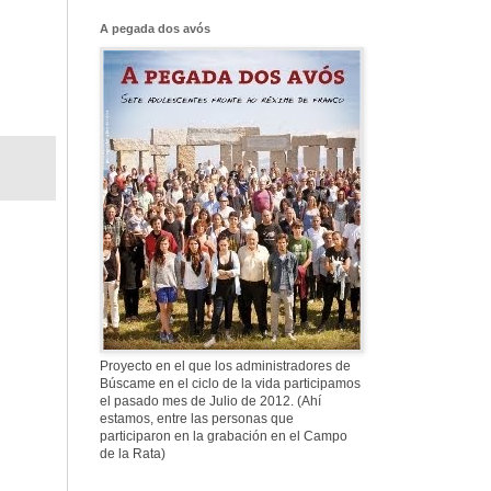
Franco, que tiene
el culo blanco ...
A pegada dos avós
577. Nos fusilaron
al anochecer, nos
fusilaron mal
307. Vuestros
nombres no se han
borrado en la
Historia
Proyecto en el que los administradores de
Búscame en el ciclo de la vida participamos
el pasado mes de Julio de 2012. (Ahí
estamos, entre las personas que
participaron en la grabación en el Campo
de la Rata)