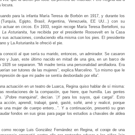
 locura.
tuando para la infanta María Teresa de Borbón en 1917, y durante los
(Turquía, Egipto, Brasil, Argentina, Venezuela, EE UU...) con su
o actuar en circos. En 1933, según recoge María Teresa Bertelloni, su
 La Asturianita
, fue recibida por el presidente Roosevelt en la Casa
 sus actuaciones, conduciendo ella misma con los pies. El presidente
no y La Asturianita le ofreció el pie.
a conoció al que sería su marido, entonces, un admirador. Se casaron
lino y Juan, este último nacido en mitad de una gira, en un barco de
1928 se separaron. “Mi madre tenía una personalidad arrolladora. Era
erían ser tutores de las mujeres”, explica Marcelino. “Lo mismo que le
 impresión de que mi padre se sentía desbordado por ella”.
na actuación en un teatro de Luarca, Regina quiso hablar de sí misma:
as revelaciones de la compasión, que hiere, que humilla. Las gentes
 '¡Pobre manquina!', decían. '¡Y para los suyos, qué carga!'. Esto
 acción, aprendí, trabajé, gané, gasté, soñé, amé y realicé, porque
e una mujer de cuerpo entero...”. Y a continuación, presentó su gran
caudar fondos en sus giras para pagar los estudios a chavales de aldea
o, como recoge Luis González Fernández en Regina, el coraje de una