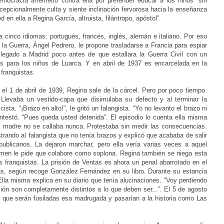
ocracia arremetió contra ella por pretender educar a los niños “sin
xcepcionalmente culta y siente inclinación fervorosa hacia la enseñanza
ed en ella a Regina García, altruista, filántropo, apóstol”.
cinco idiomas: portugués, francés, inglés, alemán e italiano. Por eso
 la Guerra, Ángel Pedrero, le propone trasladarse a Francia para espiar
llegado a Madrid poco antes de que estallara la Guerra Civil con un
s para los niños de Luarca. Y en abril de 1937 es encarcelada en la
 franquistas.
el 1 de abril de 1939, Regina sale de la cárcel. Pero por poco tiempo.
e. Llevaba un vestido-capa que disimulaba su defecto y al terminar la
ista. “¡Brazo en alto!”, le gritó un falangista. “Yo no levanto el brazo ni
testó. “Pues queda usted detenida”. El episodio lo cuenta ella misma
Mi madre no se callaba nunca. Protestaba sin medir las consecuencias.
ando al falangista que no tenía brazos y explicó que acababa de salir
publicanos. La dejaron marchar, pero ella vería varias veces a aquel
imen le pide que colabore como soplona. Regina también se niega esta
 franquistas. La prisión de Ventas es ahora un penal abarrotado en el
as, según recoge González Fernández en su libro. Durante su estancia
 Ella misma explica en su diario que tenía alucinaciones. “Voy perdiendo
ción son completamente distintos a lo que deben ser...”. El 5 de agosto
que serán fusiladas esa madrugada y pasarían a la historia como Las