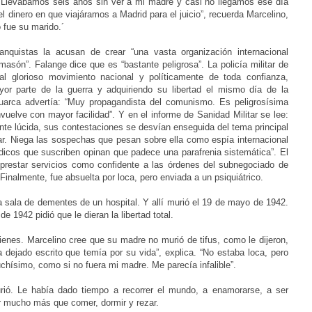
 “Llevábamos seis años sin ver a mi madre y casi no llegamos ese día
el dinero en que viajáramos a Madrid para el juicio”, recuerda Marcelino,
 fue su marido.´
anquistas la acusan de crear “una vasta organización internacional
masón”. Falange dice que es “bastante peligrosa”. La policía militar de
al glorioso movimiento nacional y políticamente de toda confianza,
or parte de la guerra y adquiriendo su libertad el mismo día de la
Luarca advertía: “Muy propagandista del comunismo. Es peligrosísima
vuelve con mayor facilidad”. Y en el informe de Sanidad Militar se lee:
ente lúcida, sus contestaciones se desvían enseguida del tema principal
ar. Niega las sospechas que pesan sobre ella como espía internacional
dicos que suscriben opinan que padece una parafrenia sistemática”. El
 “prestar servicios como confidente a las órdenes del subnegociado de
Finalmente, fue absuelta por loca, pero enviada a un psiquiátrico.
 sala de dementes de un hospital. Y allí murió el 19 de mayo de 1942.
e 1942 pidió que le dieran la libertad total.
ienes. Marcelino cree que su madre no murió de tifus, como le dijeron,
 dejado escrito que temía por su vida”, explica. “No estaba loca, pero
chísimo, como si no fuera mi madre. Me parecía infalible”.
rió. Le había dado tiempo a recorrer el mundo, a enamorarse, a ser
r mucho más que comer, dormir y rezar.