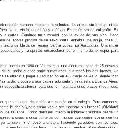
eformación humana mediante la voluntad. La artista sin brazos, ni los
 Toca piano, violín, acordeón y xilófono. Es profesora de caligrafía. Es
r y a cartas. Conduce un automóvil con la ayuda de sus pies. Hace
ase de labores propias de su sexo: corta, enhebra una aguja, cose...”.
n teatro de Lleida de Regina García López,
La Asturianita
. Una mujer
republicanos y franquistas encarcelaron por el mismo delito: espiar para
bía nacido en 1898 en Valtravieso, una aldea asturiana de 25 casas y
o de su padre cuando tenía nueve años le arrancó los dos brazos. Un
na se ofreció a pagar su educación en el Colegio del Asilo, donde iban
 Más tarde, propuso a sus padres adoptarla y llevársela a Buenos Aires,
 un especialista alemán para que le implantara unos brazos mecánicos.
n que tenía que dejar sitio a otra niña en el colegio. Para entonces,
gente le decía '¿pero cómo vas a ser maestra sin brazos? ¡Olvídate!
no, de 86 años. “Poco después intentó suicidarse tirándose desde un
regreso a casa, a unos titiriteros con monos que cogían cosas con las
, yo también'. Y empezó a ensayar haciendo garabatos con los pies.
a vez que la dieron por loca. La primera de muchas. Pero Regina iba a