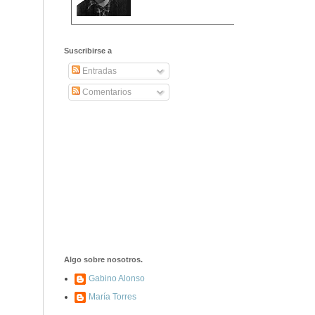
2406. Carta de
Dionisia Manzanero
Suscribirse a
Salas a sus padres
y hermanos
Entradas
Comentarios
1337. La noche de
los ochenta
asesinados
1040. Aniversario
del fusilamiento de
las 13 Rosas y sus
43 compañeros de
las JSU
74. Durruti, el
hombre sin miedo
Algo sobre nosotros.
Gabino Alonso
María Torres
453. Franco,