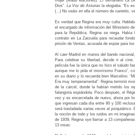
mujer (Madu ediciones). El semanario La Dem
Dios”.
La Voz de Asturias
la elogiaba: “Es e
(...) No veáis en ella el número de
varietés
, v
Es verdad que Regina era muy culta. Hablaba 
el encargado de información del Ministerio de
para la República. Regina se niega. Había 
contrato en La Zarzuela para recaudar fondo
prisión de Ventas, acusada de espiar para los
Al caer Madrid en manos del bando nacional, 
Para celebrar su libertad, decide ir al cin
película fue la única que no hizo el saludo fasc
aunque me lo pida el mismísimo Franco”, con
en su diario y lo recuerda bien Marcelino: “
Era muy temperamental”. Regina terminó mostr
de la cárcel, donde la habían metido los re
falangista espiándola. Poco después, el Rég
vez y es encarcelada de nuevo, ahora por los
que ingresan cada día entre 80 y 100 reclus
será trasladada varias veces al psiquiátrico.
la noción de todo y los ruidos en mi imagina
de 1939, Regina oye llamar a 13 compañeras 
13 rosas.