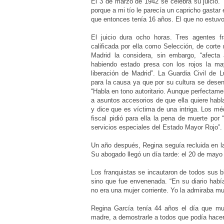
El 3 de marzo de 1942 se celebra su juicio.
porque a mi tío le parecía un capricho gastar 
que entonces tenía 16 años. El que no estuvo
El juicio dura ocho horas. Tres agentes fr
calificada por ella como Selección, de corte 
Madrid la considera, sin embargo, “afecta 
habiendo estado presa con los rojos la may
liberación de Madrid”. La Guardia Civil de 
para la causa ya que por su cultura se desen
“Habla en tono autoritario. Aunque perfectam
a asuntos accesorios de que ella quiere habl
y dice que es víctima de una intriga. Los mé
fiscal pidió para ella la pena de muerte por
servicios especiales del Estado Mayor Rojo”. 
Un año después, Regina seguía recluida en la
Su abogado llegó un día tarde: el 20 de mayo d
Los franquistas se incautaron de todos sus b
sino que fue envenenada. “En su diario había
no era una mujer corriente. Yo la admiraba mu
Regina García tenía 44 años el día que mu
madre, a demostrarle a todos que podía hace