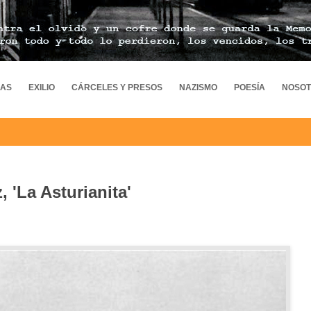
MAS
EXILIO
CÁRCELES Y PRESOS
NAZISMO
POESÍA
NOSO
 'La Asturianita'