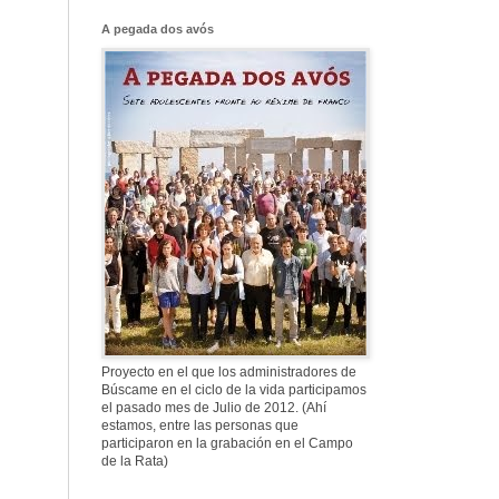
Franco, que tiene
el culo blanco ...
A pegada dos avós
577. Nos fusilaron
al anochecer, nos
fusilaron mal
307. Vuestros
nombres no se han
borrado en la
Historia
Proyecto en el que los administradores de
Búscame en el ciclo de la vida participamos
el pasado mes de Julio de 2012. (Ahí
estamos, entre las personas que
participaron en la grabación en el Campo
de la Rata)