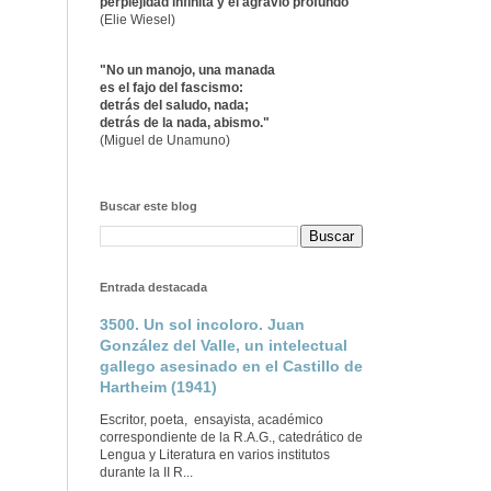
perplejidad infinita y el agravio profundo"
(Elie Wiesel)
"No un manojo, una manada
es el fajo del fascismo:
detrás del saludo, nada;
detrás de la nada, abismo."
(Miguel de Unamuno)
Buscar este blog
Entrada destacada
3500. Un sol incoloro. Juan
González del Valle, un intelectual
gallego asesinado en el Castillo de
Hartheim (1941)
Escritor, poeta, ensayista, académico
correspondiente de la R.A.G., catedrático de
Lengua y Literatura en varios institutos
durante la II R...