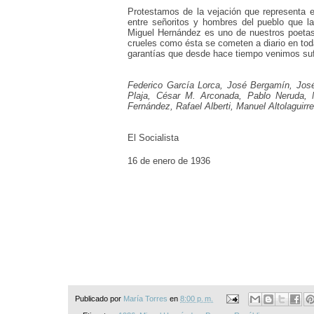
Protestamos de la vejación que representa 
entre señoritos y hombres del pueblo que la
Miguel
Hernández es uno de nuestros
poetas
crueles
como ésta se cometen a diario en tod
garantías que desde hace tiempo venimos suf
Federico García Lorca, José Bergamín, Jos
Plaja, César M. Arconada, Pablo Neruda, 
Fernández, Rafael Alberti, Manuel Altolaguir
El Socialista
16 de enero de 1936
Publicado por
María Torres
en
8:00 p. m.