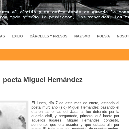
MAS
EXILIO
CÁRCELES Y PRESOS
NAZISMO
POESÍA
NOSO
el poeta Miguel Hernández
El lunes, día 7 de este mes de enero, estando el
poeta murciano (sic) Miguel Hernández pasando el
día en las orillas del Jarama, fue detenido por la
guardia civil, y preguntado, primero, qué hacía por
aquellos lugares. Miguel Hernández contestó,
sonriente, que era escritor y que estaba allí por
gusto. El traje humilde, modesto, de nuestro amigo,