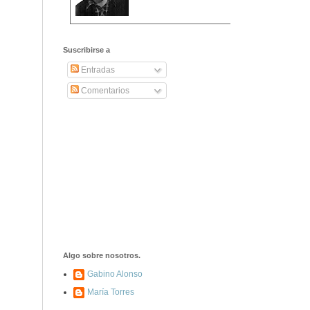
2406. Carta de
Dionisia Manzanero
Suscribirse a
Salas a sus padres
y hermanos
Entradas
Comentarios
1337. La noche de
los ochenta
asesinados
1040. Aniversario
del fusilamiento de
las 13 Rosas y sus
43 compañeros de
las JSU
74. Durruti, el
hombre sin miedo
Algo sobre nosotros.
Gabino Alonso
María Torres
453. Franco,