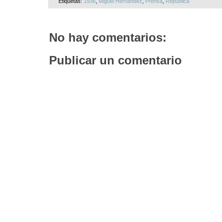
Etiquetas:
1936
,
Miguel Hernández
,
Prensa
,
República
No hay comentarios:
Publicar un comentario