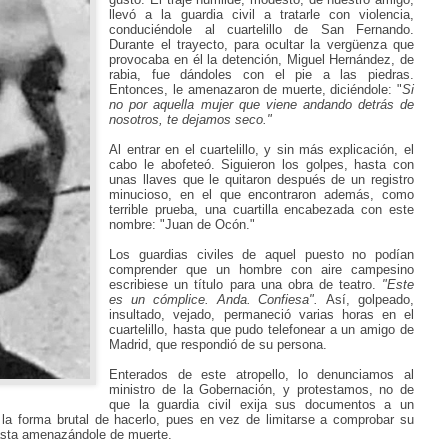
llevó a la guardia civil a tratarle con violencia,
conduciéndole al cuartelillo de San Fernando.
Durante el trayecto, para ocultar la vergüenza que
provocaba en él la detención, Miguel Hernández, de
rabia, fue dándoles con el pie a las piedras.
Entonces, le amenazaron de muerte, diciéndole: "
Si
no por aquella mujer que viene andando detrás de
nosotros, te dejamos seco."
Al entrar en el cuartelillo, y sin más explicación, el
cabo le abofeteó. Siguieron los golpes,
hasta con
unas llaves que le quitaron después de un registro
minucioso, en el que
encontraron además, como
terrible prueba, una cuartilla encabezada con este
nombre:
"Juan de Ocón."
Los guardias civiles de aquel puesto no podían
comprender que un hombre
con aire campesino
escribiese un título para una obra de teatro.
"Este
es un cómplice. Anda. Confiesa".
Así, golpeado,
insultado, vejado, permaneció varias horas en el
cuartelillo,
hasta que pudo telefonear a un amigo de
Madrid, que respondió de su persona.
Enterados de este atropello, lo denunciamos al
ministro de la Gobernación, y protestamos,
no de
que la guardia civil exija sus documentos a un
 la forma brutal de hacerlo, pues en vez de limitarse a comprobar su
hasta amenazándole de muerte.