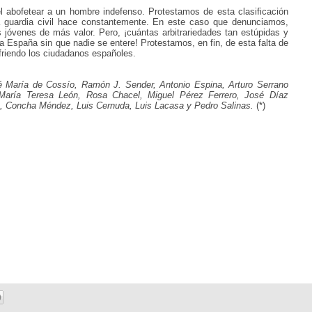
el abofetear a un hombre indefenso. Protestamos
de esta clasificación
 guardia civil hace
constantemente. En este caso que denunciamos,
 jóvenes de más valor. Pero, ¡cuántas arbitrariedades tan estúpidas y
a España sin que nadie se entere!
Protestamos,
en fin, de esta falta de
riendo los ciudadanos
españoles.
é María de Cossío, Ramón J. Sender, Antonio Espina, Arturo Serrano
María Teresa León, Rosa Chacel, Miguel Pérez Ferrero, José Díaz
re, Concha Méndez, Luis Cernuda, Luis Lacasa y Pedro Salinas.
(*)