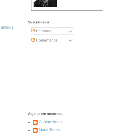
2406. Carta de
Dionisia Manzanero
Suscribirse a
Salas a sus padres
 antigua
y hermanos
Entradas
Comentarios
1337. La noche de
los ochenta
asesinados
1040. Aniversario
del fusilamiento de
las 13 Rosas y sus
43 compañeros de
las JSU
74. Durruti, el
hombre sin miedo
Algo sobre nosotros.
Gabino Alonso
María Torres
453. Franco,