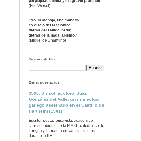
perplejidad infinita y el agravio profundo"
(Elie Wiesel)
"No un manojo, una manada
es el fajo del fascismo:
detrás del saludo, nada;
detrás de la nada, abismo."
(Miguel de Unamuno)
Buscar este blog
Entrada destacada
3500. Un sol incoloro. Juan
González del Valle, un intelectual
gallego asesinado en el Castillo de
Hartheim (1941)
Escritor, poeta, ensayista, académico
correspondiente de la R.A.G., catedrático de
Lengua y Literatura en varios institutos
durante la II R...