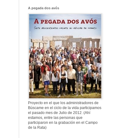
Franco, que tiene
el culo blanco ...
A pegada dos avós
577. Nos fusilaron
al anochecer, nos
fusilaron mal
307. Vuestros
nombres no se han
borrado en la
Historia
Proyecto en el que los administradores de
Búscame en el ciclo de la vida participamos
el pasado mes de Julio de 2012. (Ahí
estamos, entre las personas que
participaron en la grabación en el Campo
de la Rata)