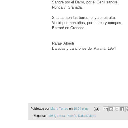
Sangre por el Darro, por el Genil sangre.
Nunca vi Granada.
Si altas son las torres, el valor es alto.
Venid por montañas, por mares y campos.
Entraré en Granada.
Rafael Alberti
Baladas y canciones del Paraná, 1954
Publicado por
María Torres
en
10:24 p. m.
Etiquetas:
1954
,
Lorca
,
Poesía
,
Rafael Alberti