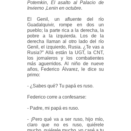
Potemkin
,
El asalto al Palacio de
Invierno
,
Lenin en octubre
.
El Genil, un afluente del río
Guadalquivir, rompe en dos un
pueblo; la parte rica a la derecha, la
pobre a la izquierda. Los de la
derecha llaman al otro lado del río
Genil, el izquierdo, Rusia. ¿Te vas a
Rusia?” Allá están la UGT, la CNT,
los jornaleros y los combatientes
más aguerridos. Al niño de nueve
años, Federico Álvarez, le dice su
primo:
- ¿Sabes qué? Tu papá es ruso.
Federico corre a confesarse:
- Padre, mi papá es ruso.
- ¡Pero qué va a ser ruso, hijo mío,
claro que no es ruso, quiérele
mucho, quiérele mucho, yo casé a tu