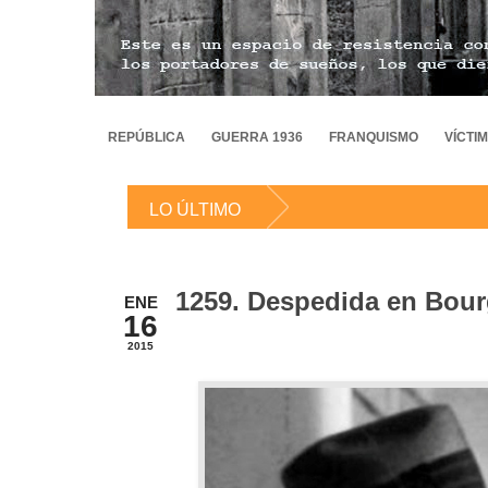
REPÚBLICA
GUERRA 1936
FRANQUISMO
VÍCTI
LO ÚLTIMO
1259. Despedida en Bou
ENE
16
2015