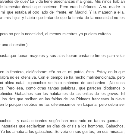
alvarlos
de qué? La vida tiene asechanzas malignas. Mis niños habían
de bienestar desde que nacieron. Pero eran huérfanos. A su madre la
a
mí que estaba al otro lado del frente, en Madrid. Y la mata
ron a ella.
 mis hijos y había que tratar de que la tiranía de la necesidad no los
pero no por la necesidad, al menos mientras yo pudiera evitarlo.
r una obsesión.)
sta que fueran mayores y sus alas fueran bastante firmes para volar
en la frontera
, diciéndome: «Ya no es mi patria, ésta. Estoy en lo que
labra no es ofensiva. Con el tiempo se ha hecho malintencionada, pero
 mi aldea
natal, «gabacho» se hizo sinónimo de «cobarde». ¡No seas
os. Pero ésa, como otras tantas palabras, que parecen idiotismos o
efinidor. Gabachos son los habitantes de las orillas de los
gaves.
El
 los ríos que reciben en las faldas de los Pirineos franceses la nieve
a en b porque nosotros no las diferenciamos en España, pero debía ser
gabachos —y
nada cobardes según han mostrado en tantas guerras—.
s naturales que esclavizan en días de crisis a los hombres. Gabachos.
a. Yo los amaba a los gabachos. Se veía en sus gestos, en sus miradas,