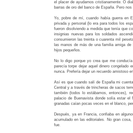
el placer de ayudarnos cristianamente. O di
barras de oro del banco de España. Pero nos
Yo, pobre de mí, cuando había guerra en 
privada y personal (lo era para todos los es
fueron disolviendo a medida que tenía que co
insignias nuevas para los soldados ascendi
consumieron las treinta o cuarenta mil peset
las manos de más de una familia amiga de 
hijos pequeños.
No lo digo porque yo crea que me conducía 
parecía torpe dejar aquel dinero congelado 
nunca. Prefería dejar un recuerdo amistoso en
Así es que cuando salí de España mi cuenta 
Central y a través de trincheras de sacos terr
también (todos lo estábamos, entonces), r
palacio de Buenavista donde solía estar el 
granadas caían pocas veces en el blanco, pe
Después, ya en Francia, confiaba en alguno
acumulado en las editoriales. No gran cosa,
fue.