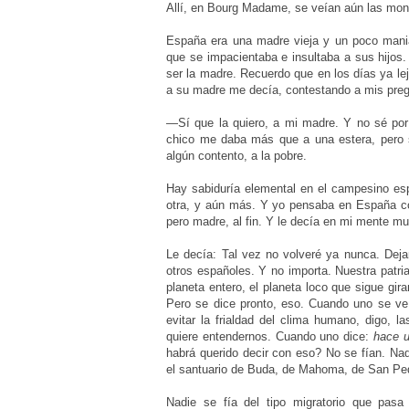
Allí, en Bourg Madame, se veían aún las mo
España era una madre vieja y un poco maniá
que se impacientaba e insultaba a sus hijos
ser la madre. Recuerdo que en los días ya le
a su madre me decía, contestando a mis pre
—Sí que la quiero, a mi madre. Y no sé por 
chico me daba más que a una estera, pero se
algún contento, a la pobre.
Hay sabiduría elemental en el campesino espa
otra, y aún más. Y yo pensaba en España co
pero madre, al fin. Y le decía en mi mente m
Le decía: Tal vez no volveré ya nunca. Dej
otros españoles. Y no importa. Nuestra patri
planeta entero, el planeta loco que sigue gi
Pero se dice pronto, eso. Cuando uno se ve 
evitar la frialdad del clima humano, digo, l
quiere entendernos. Cuando uno dice:
hace 
habrá querido decir con eso? No se fían. Nad
el santuario de Buda, de Mahoma, de San Ped
Nadie se fía del tipo migratorio que pas