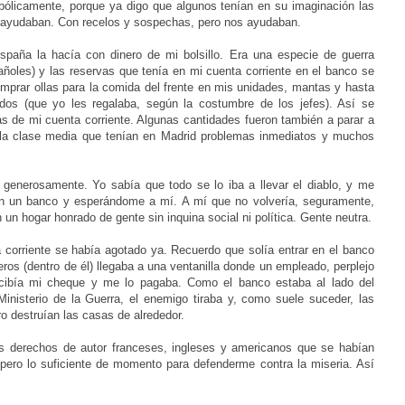
abólicamente, porque ya digo que algunos tenían en su imaginación las
 ayudaban. Con recelos y sospechas, pero nos ayudaban.
España la
hacía con dinero de mi bolsillo. Era una especie de guerra
pañoles) y las
reservas que tenía en mi cuenta corriente en el banco se
mprar ollas para la comida del frente en mis unidades, mantas y hasta
dos (que yo les regalaba, según la costumbre de los jefes). Así se
as de mi cuenta corriente. Algunas cantidades fueron también a parar a
la clase media que tenían en Madrid
problemas inmediatos y muchos
generosamente. Yo sabía que todo se lo iba a llevar el diablo, y me
en un
banco y esperándome a mí. A mí que no volvería, segura
mente,
 un hogar honrado de gente sin inquina social ni política. Gente neutra.
corriente se había agotado ya. Recuerdo que solía entrar en el banco
eros (dentro de él) llegaba a una ventanilla donde un empleado, perplejo
ecibía mi cheque y me lo pagaba. Como el banco estaba al lado del
Ministerio de la Guerra, el enemigo tiraba y, como suele
suceder
, las
ro
destruían
las casas de alrededor.
s derechos de autor franceses, ingleses y americanos que se habían
 pero lo suficiente de momento para defenderme contra la miseria. Así