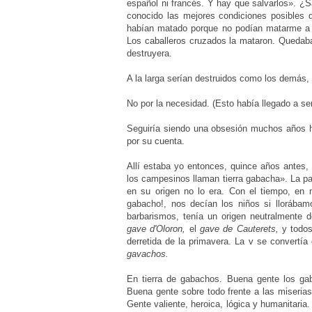
español ni francés. Y hay que salvarlos». ¿
S
conocido las mejores condiciones posibles 
habían matado porque no podían matarme 
Los caballeros cruzados la mataron. Quedaban
destruyera.
A la larga serían destruidos como los demás, 
No por la necesidad. (Esto había llegado a se
Seguiría siendo una obsesión muchos años ha
por su cuenta.
Allí estaba yo entonces, quince años antes, 
los campesinos llaman tierra gabacha». La pa
en su origen no lo era. Con el tiempo, en
gabacho!, nos decían los niños si llorábam
barbarismos, tenía un origen neutralmente d
gave d'Oloron,
el
gave de Cauterets,
y todos
derretida de la primavera. La v se convertí
gavachos.
En tierra de gabachos. Buena gente los 
Buena gente sobre todo frente a las miseria
Gente valiente, heroica, lógica y humanitari