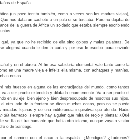
ntañas de
España.
tica (un poco tontita también, como a veces son las madres viejas),
. Que nos daba un cachete o un palo si se terciaba. Pero no dejaba de
janos de la guerra de África un soldado que estaba siempre escribiendo
guntas:
qué, ya que no he recibido de ella sino golpes y malas palabras. De
 alegrará cuando le den la carta y por eso le escribo: para enviarle
ñol y en el obrero. Al fin esa sabiduría elemental vale tanto
como la
mo en una madre vieja e infeliz ella misma, con achaques y manías,
uchas cosas.
aré mis huesos en alguna de las encrucijadas del mundo, como tantos
a va a ser pronto extendida y dilatada enormemente. Va a ser pronto el
rando en su eje, bien ajeno y bien despreocupado de nosotros sus hijos.
al otro lado de la frontera se dicen muchas cosas, pero no se puede
as miradas lejanas y de una indiferencia inquisitiva que ofende. Nadie
un día hermoso,
siempre hay alguien que mira de reojo y piensa: ¿Qué
ie se fía del trashumante que habla otro idioma, aunque vaya a visitar
ro o de Santiago.
a por el camino con el saco a la espalda. ¿Mendigos? ¿Ladrones?