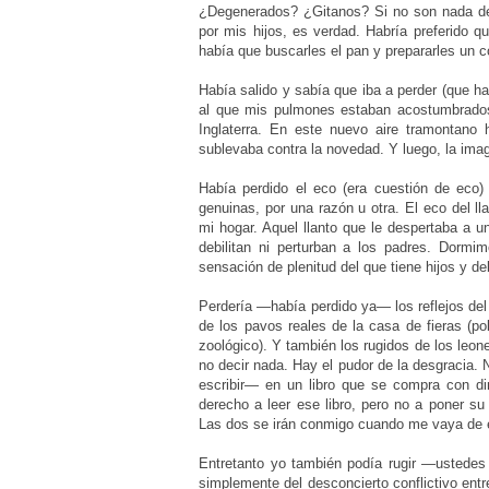
¿Degenerados? ¿Gitanos? Si no son nada de 
por mis hijos, es verdad. Habría preferido q
había que buscarles el pan y prepararles un co
Había salido y sabía que iba a perder (que ha
al que mis pulmones estaban acostumbrados, 
Inglaterra. En este nuevo aire tramontano
sublevaba contra la novedad. Y luego, la imag
Había perdido el eco (era cuestión de eco)
genuinas, por una razón u otra. El eco del l
mi hogar. Aquel llanto que le despertaba a 
debilitan ni perturban a los padres. Dor
sensación de plenitud del que tiene hijos y de
Perdería —había perdido ya— los reflejos del 
de los pavos reales de la casa de fieras (p
zoológico). Y también los rugidos de los leo
no decir nada. Hay el pudor de la desgracia.
escribir— en un libro que se compra con d
derecho a leer ese libro, pero no a poner su
Las dos se irán conmigo cuando me vaya de 
Entretanto yo también podía rugir —usted
simplemente del desconcierto conflictivo entre