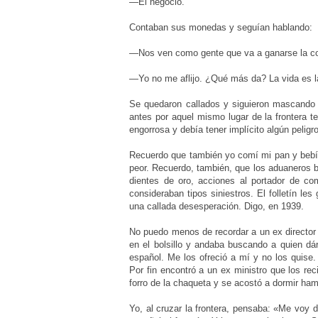
—El negocio.
Contaban sus monedas y seguían hablando:
—Nos ven como gente que va a ganarse la com
—Yo no me aflijo. ¿Qué más da? La vida es l
Se quedaron callados y siguieron mascand
antes por aquel mismo lugar de la frontera t
engorrosa y debía tener implícito algún pelig
Recuerdo que también yo comí mi pan y beb
peor. Recuerdo, también, que los aduaneros 
dientes de oro, acciones al portador de co
consideraban tipos siniestros. El folletín le
una callada desesperación. Digo, en 1939.
No puedo menos de recordar a un ex director 
en el bolsillo y andaba buscando a quien dár
español. Me los ofreció a mí y no los quise
Por fin encontró a un ex ministro que los rec
forro de la chaqueta y se acostó a dormir hamb
Yo, al cruzar la frontera, pensaba: «Me voy 