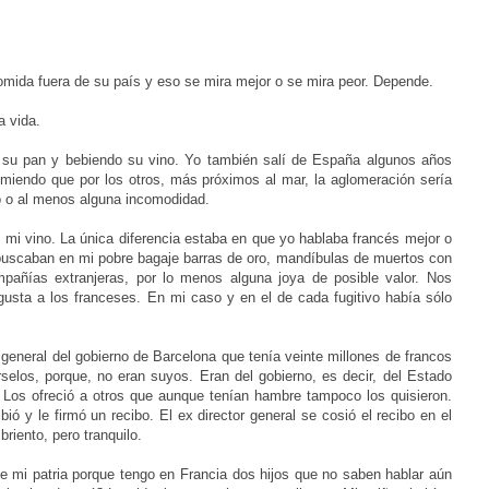
ida fuera de su país y eso se mira mejor o se mira peor. Depende.
a vida.
o su pan y
bebiendo su vino. Yo también salí de España algunos años
emiendo que por los otros, más próximos al mar, la aglomeración sería
ro o al menos alguna incomodidad.
í mi
vino. La única diferencia estaba en que yo hablaba francés
mejor o
buscaban en mi pobre bagaje barras de oro, mandíbulas de muertos con
mpañías extranjeras, por lo menos alguna joya de posible valor. Nos
s gusta a los franceses. En mi caso y en el de cada fugitivo había sólo
general del gobierno de Barcelona que tenía veinte millones de francos
selos, porque, no eran suyos. Eran del gobierno, es decir, del Estado
. Los ofreció a otros que aunque tenían hambre tampoco los quisieron.
ibió
y le firmó un recibo. El ex director general se cosió el
recibo
en el
riento, pero tranquilo.
de mi
patria
porque tengo en Francia dos hijos que no saben
hablar aún