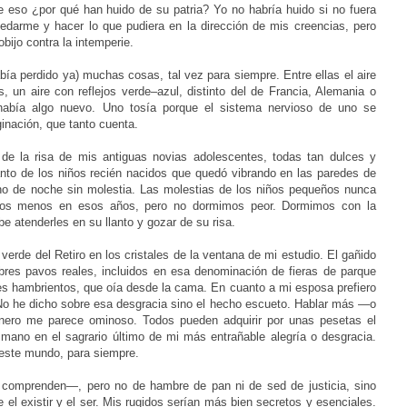
eso ¿por qué han huido de su patria? Yo no habría huido si no fuera
uedarme y hacer lo que pudiera en la dirección de mis creencias, pero
bijo contra la intemperie.
bía perdido ya) muchas cosas, tal vez para siempre. Entre ellas el aire
un aire con reflejos verde–azul, distinto del de Francia, Alemania o
 había algo nuevo. Uno tosía porque el sistema nervioso de uno se
inación, que tanto cuenta.
 de la risa de mis antiguas novias adolescentes, todas tan dulces y
lanto de los niños recién nacidos que quedó vibrando en las paredes de
uno de noche sin molestia. Las molestias de los niños pequeños nunca
mimos menos en esos años, pero no dormimos peor. Dormimos con la
be atenderles en su llanto y gozar de su risa.
verde del Retiro en los cristales de la ventana de mi estudio. El gañido
obres pavos reales, incluidos en esa denominación de fieras de parque
nes hambrientos, que oía desde la cama. En cuanto a mi esposa prefiero
 No he dicho sobre esa desgracia sino el hecho escueto. Hablar más —o
inero me parece ominoso. Todos pueden adquirir por unas pesetas el
 mano en el sagrario último de mi más entrañable alegría o desgracia.
este mundo, para siempre.
es comprenden—, pero no de hambre de pan ni de sed de
justicia
, sino
 el existir y el ser. Mis rugidos serían más bien secretos y esenciales.