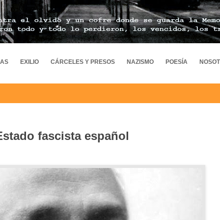
MAS
EXILIO
CÁRCELES Y PRESOS
NAZISMO
POESÍA
NOSO
stado fascista español