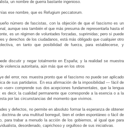
lista, un nombre de guerra bastante ingenioso.
tanías ese nombre, que es Refugium peccatorum.
queño número de fascistas, con la objeción de que el fascismo es un
onal, aunque sea también el que más presuma de representarla hasta el
amente, es un régimen de voluntades forzadas, suprimidas; pero si puede
ades y derechos de los ciudadanos, está más obligado que cualquier otro
ectiva, en tanto que posibilidad de fuerza, para establecerse, y
uede discutir y negar totalmente en España; y la realidad se muestra
e violencia autoritaria, aún más que en los otros
e del error, nos muestra pronto que el fascismo no puede ser aplicado
ca de sus partidarios. En esa afirmación de la imposibilidad — fácil de
erbo «ser» comprende sus dos acepciones fundamentales, que la lengua
r: es decir, la cualidad permanente que corresponde a la esencia o a la
puesta por las circunstancias del momento que vivimos.
tudes y defectos, no permite en absoluto formar la esperanza de obtener
a doctrina de una multitud borreguil, bien el orden espontáneo o fácil de
, para trabar a menudo la acción de los gobiernos, al igual que para
dualista, desordenado, caprichoso y orgulloso de sus iniciativas.