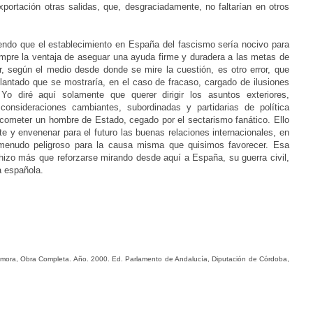
xportación otras salidas, que, desgraciadamente, no faltarían en otros
ndo que el establecimiento en España del fascismo sería nocivo para
empre la ventaja de aseguar una ayuda firme y duradera a las metas de
r, según el medio desde donde se mire la cuestión, es otro error, que
antado que se mostraría, en el caso de fracaso, cargado de ilusiones
o diré aquí solamente que querer dirigir los asuntos exteriores,
onsideraciones cambiantes, subordinadas y partidarias de política
 cometer un hombre de Estado, cegado por el sectarismo fanático. Ello
te y envenenar para el futuro las buenas relaciones internacionales, en
a menudo peligroso para la causa misma que quisimos favorecer. Esa
o hizo más que reforzarse mirando desde aquí a España, su guerra civil,
a española.
-Zamora, Obra Completa. Año. 2000. Ed. Parlamento de Andalucía, Diputación de Córdoba,