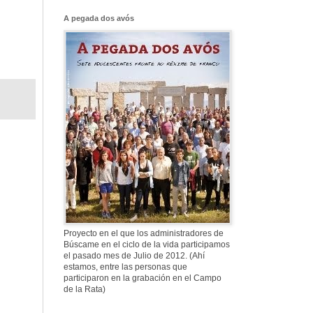
Franco, que tiene
el culo blanco ...
A pegada dos avós
577. Nos fusilaron
al anochecer, nos
fusilaron mal
307. Vuestros
nombres no se han
borrado en la
Historia
Proyecto en el que los administradores de
Búscame en el ciclo de la vida participamos
el pasado mes de Julio de 2012. (Ahí
estamos, entre las personas que
participaron en la grabación en el Campo
de la Rata)