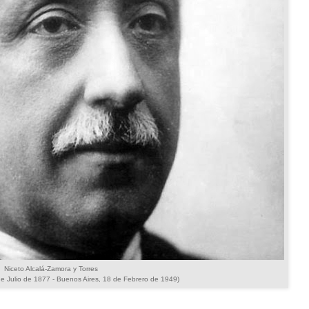
Niceto Alcalá-Zamora y Torres
e Julio de 1877 - Buenos Aires, 18 de Febrero de 1949)