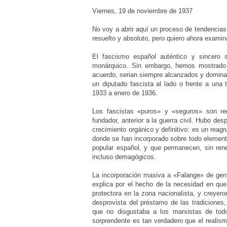
Viernes, 19 de noviembre de 1937
No voy a abrir aquí un proceso de tendencias
resuelto y absoluto, pero quiero ahora exami
El fascismo español auténtico y sincero 
monárquico. Sin embargo, hemos mostrado c
acuerdo, serian siempre alcanzados y dominad
un diputado fascista al lado o frente a una
1933 a enero de 1936.
Los fascistas «puros» y «seguros» son red
fundador, anterior a la guerra civil. Hubo de
crecimiento orgánico y definitivo: es un reag
donde se han incorporado sobre todo elemen
popular español, y que permanecen, sin rene
incluso demagógicos.
La incorporación masiva a «Falange» de gente
explica por el hecho de la necesidad en qu
protectora en la zona nacionalista, y creyer
desprovista del préstamo de las tradiciones
que no disgustaba a los marxistas de todo
sorprendente es tan verdadero que el realism