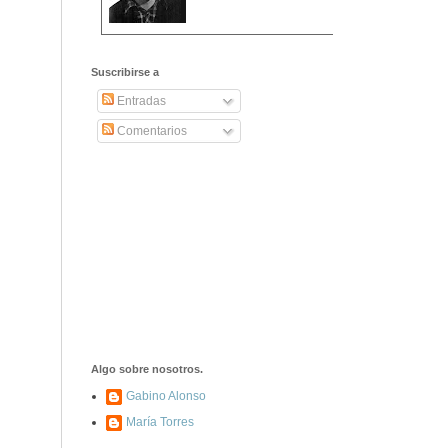
2406. Carta de
Dionisia Manzanero
Suscribirse a
Salas a sus padres
y hermanos
Entradas
Comentarios
1337. La noche de
los ochenta
asesinados
1040. Aniversario
del fusilamiento de
las 13 Rosas y sus
43 compañeros de
las JSU
74. Durruti, el
hombre sin miedo
Algo sobre nosotros.
Gabino Alonso
María Torres
453. Franco,