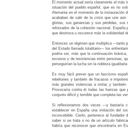
El momento actual sería claramente el más in
situación del pueblo español, que es no sol
Alemania en el momento de la instauración d
acababan de salir de la crisis que une aún
glorias, sus ganancias y sus pérdidas, sus 
reforzados de la cohesión nacional. España po
que destroza u oscurece más la solidaridad de
Entonces un régimen que multiplica —tanto po
del Estado llamado totalitario— los enfrenta
podría ser, más que la continuación tiránica
excesos y de resistencias entre personas, q
perseguirían la lucha sin la nobleza igualitari
Es muy fácil prever que un fascismo españo
rebeliones y también de fracasos e impotenc
más grandes violencias a imitar, y también 
Provocaría contra éï todas las fuerzas que p
conjunto dificil y temible que completa las ve
Si reflexionamos dos veces —y bastaría 
establecer en España una imitación del sis
inconcebible. Cierto, pertenece al fundador
saber si se trata o no de un artículo fabri
habría que reconocer que encontraría en Esp