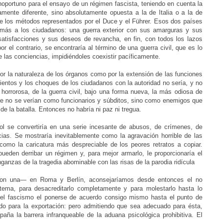
oportuno para el ensayo de un régimen fascista, teniendo en cuenta la
amente diferente, sino absolutamente opuesta a la de Italia o a la de
e los métodos representados por el Duce y el Führer. Esos dos países
 más a los ciudadanos: una guerra exterior con sus amarguras y sus
satisfacciones y sus deseos de revancha, en fin, con todos los lazos
r el contrario, se encontraría al término de una guerra civil, que es lo
 las conciencias, impidiéndoles coexistir pacíficamente.
r la naturaleza de los órganos como por la extensión de las funciones
mientos y los choques de los ciudadanos con la autoridad no sería, y no
, horrorosa, de la guerra civil, bajo una forma nueva, la más odiosa de
ue no se verían como funcionarios y súbditos, sino como enemigos que
a de la batalla. Entonces no habría ni paz ni tregua.
l se convertiría en una serie incesante de abusos, de crímenes, de
ias. Se mostraría inevitablemente como la agravación horrible de las
como la caricatura más despreciable de los peores retratos a copiar.
ueden derribar un régimen y, para mejor armarlo, le proporcionaría el
nganzas de la tragedia abominable con las risas de la parodia ridícula
con una— en Roma y Berlín, aconsejaríamos desde entonces el no
tema, para desacreditarlo completamente y para molestarlo hasta lo
 del fascismo el ponerse de acuerdo consigo mismo hasta el punto de
cado para la exportación: pero admitiendo que sea adecuado para ésta,
aña la barrera infranqueable de la aduana psicológica prohibitiva. El