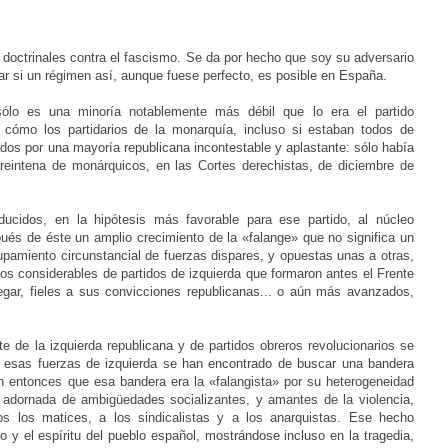
 doctrinales contra el fascismo. Se da por hecho que soy su adversario
nar si un régimen así, aunque fuese perfecto, es posible en España.
sólo es una minoría notablemente más débil que lo era el partido
ómo los partidarios de la monarquía, incluso si estaban todos de
os por una mayoría republicana incontestable y aplastante: sólo había
 treintena de monárquicos, en las Cortes derechistas, de diciembre de
ucidos, en la hipótesis más favorable para ese partido, al núcleo
spués de éste un amplio crecimiento de la «falange» que no significa un
rupamiento circunstancial de fuerzas dispares, y opuestas unas a otras,
tos considerables
de partidos de izquierda que formaron antes el Frente
gar, fieles a sus convicciones republicanas... o aún más avanzados,
 de la izquierda republicana y de partidos obreros revolucionarios se
e esas fuerzas de izquierda se han encontrado de buscar una bandera
on entonces que esa bandera era la «falangista» por su heterogeneidad
, adornada de ambigüedades socializantes, y amantes de la violencia,
s los matices, a los sindicalistas y a los anarquistas. Ese hecho
o y el espíritu del pueblo español, mostrándose incluso en la tragedia,