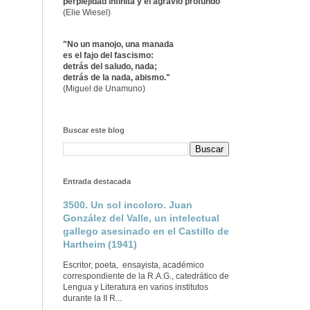
perplejidad infinita y el agravio profundo"
(Elie Wiesel)
"No un manojo, una manada
es el fajo del fascismo:
detrás del saludo, nada;
detrás de la nada, abismo."
(Miguel de Unamuno)
Buscar este blog
Entrada destacada
3500. Un sol incoloro. Juan
González del Valle, un intelectual
gallego asesinado en el Castillo de
Hartheim (1941)
Escritor, poeta, ensayista, académico
correspondiente de la R.A.G., catedrático de
Lengua y Literatura en varios institutos
durante la II R...