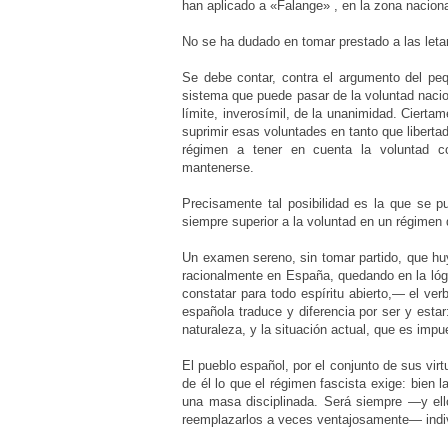
han aplicado a «Falange» , en la zona naciona
No se ha dudado en tomar prestado a las le
Se debe contar, contra el argumento del pe
sistema que puede pasar de la voluntad naci
límite, inverosímil, de la unanimidad. Ciert
suprimir esas voluntades en tanto que libert
régimen a tener en cuenta la voluntad col
mantenerse.
Precisamente tal posibilidad es la que se p
siempre superior a la voluntad en un régimen d
Un examen sereno, sin tomar partido, que huy
racionalmente en España, quedando en la lógi
constatar para todo espíritu abierto,— el v
española traduce y diferencia por ser y esta
naturaleza, y la situación actual, que es im
El pueblo español, por el conjunto de sus vir
de él lo que el régimen fascista exige: bien l
una masa disciplinada. Será siempre —y ello
reemplazarlos a veces ventajosamente— indivi