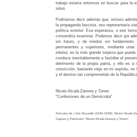
trabajo estaría entonces en buscar para la e
sitios.
Podríamos decir además que, incluso admitie
la propaganda fascista, eso representaría si
política exterior. Esa esperanza, o ese temo
convendría examinar. Podemos decir por adel
sin futuro, y de miedos sin fundamento. Y
permanentes y superiores, mediante unas c
interior, es la más grande torpeza que pueda
conduce inevitablemente a fastidiar el presen
detrimento de la propia patria, y ello es 
convicción, bastante vieja en mi espíritu, n
y el destino tan comprometido de la Repúblic
Niceto Alcalá-Zamora y Torres
"Confesiones de un Demócrata"
Artículos de L'ére Nouvelle (1936-1939). Niceto Alcalá
Cajasur y Patronato "Niceto Alcalá-Zamora y Torres".