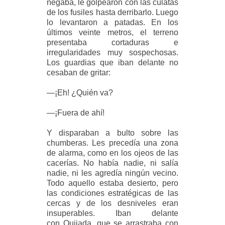
negaba, le golpearon con las culatas
de los fusiles hasta derribarlo. Luego
lo
levantaron a patadas. En los
últimos veinte metros, el terreno
presentaba cortaduras e
irregularidades muy
sospechosas.
Los guardias que iban delante no
cesaban de gritar:
—¡Eh! ¿Quién va?
—¡Fuera de ahí!
Y disparaban a bulto sobre las
chumberas. Les precedía una zona
de alarma, como en los ojeos de
las
cacerías. No había nadie, ni salía
nadie, ni les agredía ningún vecino.
Todo aquello estaba desierto,
pero
las condiciones estratégicas de las
cercas y de los desniveles eran
insuperables. Iban delante
con
Quijada, que se arrastraba con