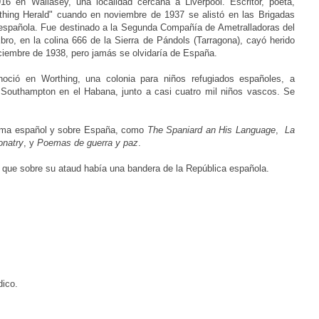
16 en Wallasey, una localidad cercana a Liverpool. Escritor, poeta,
thing Herald" cuando en noviembre de 1937
se alistó en las Brigadas
a española. Fue destinado a la Segunda Compañía de Ametralladoras del
Ebro, en la colina 666 de la Sierra de Pándols (Tarragona), cayó herido
iciembre de 1938, pero jamás se olvidaría de España.
onoció en
Worthing, una colonia para niños refugiados españoles,
a
Southampton en el Habana, junto a casi cuatro mil niños vascos. Se
dioma español y sobre España, como
The Spaniard an His Language
,
La
onatry
, y
Poemas de guerra y paz
.
 que sobre su ataud había una bandera de la República española.
dico.