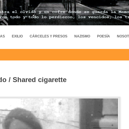
MAS
EXILIO
CÁRCELES Y PRESOS
NAZISMO
POESÍA
NOSO
do / Shared cigarette