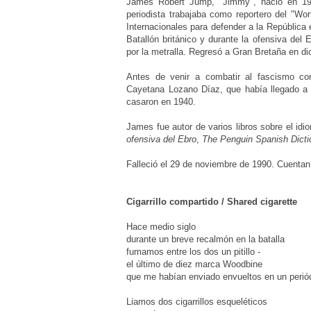
James Robert Jump,
"Jimmy"
,
nació en 19
periodista trabajaba como reportero del
"Wor
Internacionales para defender a la Repúblic
Batallón británico y durante la ofensiva del 
por la metralla. Regresó a Gran Bretaña en d
Antes de venir a combatir al fascismo c
Cayetana Lozano Díaz, que había llegado a 
casaron en 1940.
James fue autor de varios libros sobre el i
ofensiva del Ebro
,
The Penguin Spanish Dicti
Falleció
el 29 de noviembre de 1990. Cuentan
Cigarrillo compartido / Shared cigarette
Hace medio siglo
durante un breve recalmón en la batalla
fumamos entre los dos un pitillo -
el último de diez marca Woodbine
que me habían enviado envueltos en un perió
Liamos dos cigarrillos esqueléticos