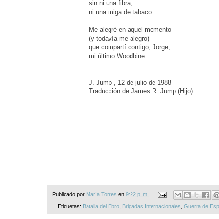
sin ni una fibra,
ni una miga de tabaco.
Me alegré en aquel momento
(y todavía me alegro)
que compartí contigo, Jorge,
mi último Woodbine.
J. Jump
, 12 de julio de 1988
Traducción de James R. Jump
(Hijo)
Publicado por
María Torres
en
9:22 p. m.
Etiquetas:
Batalla del Ebro
,
Brigadas Internacionales
,
Guerra de Es