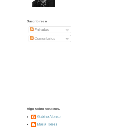
2406. Carta de
Dionisia Manzanero
Suscribirse a
Salas a sus padres
y hermanos
Entradas
Comentarios
1337. La noche de
los ochenta
asesinados
1040. Aniversario
del fusilamiento de
las 13 Rosas y sus
43 compañeros de
las JSU
74. Durruti, el
hombre sin miedo
Algo sobre nosotros.
Gabino Alonso
María Torres
453. Franco,