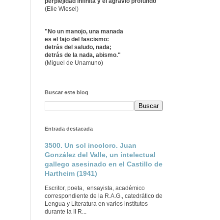
perplejidad infinita y el agravio profundo"
(Elie Wiesel)
"No un manojo, una manada
es el fajo del fascismo:
detrás del saludo, nada;
detrás de la nada, abismo."
(Miguel de Unamuno)
Buscar este blog
Entrada destacada
3500. Un sol incoloro. Juan
González del Valle, un intelectual
gallego asesinado en el Castillo de
Hartheim (1941)
Escritor, poeta, ensayista, académico
correspondiente de la R.A.G., catedrático de
Lengua y Literatura en varios institutos
durante la II R...