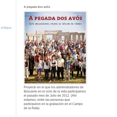
Franco, que tiene
el culo blanco ...
A pegada dos avós
577. Nos fusilaron
al anochecer, nos
 antigua
fusilaron mal
307. Vuestros
nombres no se han
borrado en la
Historia
Proyecto en el que los administradores de
Búscame en el ciclo de la vida participamos
el pasado mes de Julio de 2012. (Ahí
estamos, entre las personas que
participaron en la grabación en el Campo
de la Rata)