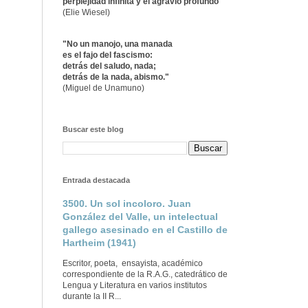
perplejidad infinita y el agravio profundo"
(Elie Wiesel)
"No un manojo, una manada
es el fajo del fascismo:
detrás del saludo, nada;
detrás de la nada, abismo."
(Miguel de Unamuno)
Buscar este blog
Entrada destacada
3500. Un sol incoloro. Juan
González del Valle, un intelectual
gallego asesinado en el Castillo de
Hartheim (1941)
Escritor, poeta, ensayista, académico
correspondiente de la R.A.G., catedrático de
Lengua y Literatura en varios institutos
durante la II R...