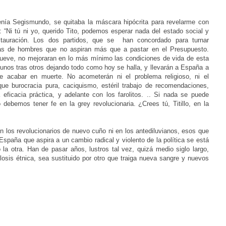
nía Segismundo, se quitaba la máscara hipócrita para revelarme con
: “Ni tú ni yo, querido Tito, podemos esperar nada del estado social y
stauración. Los dos partidos, que se han concordado para turnar
as de hombres que no aspiran más que a pastar en el Presupuesto.
mueve, no mejoraran en lo más mínimo las condiciones de vida de esta
n unos tras otros dejando todo como hoy se halla, y llevarán a España a
 acabar en muerte. No acometerán ni el problema religioso, ni el
ue burocracia pura, caciquismo, estéril trabajo de recomendaciones,
 eficacia práctica, y adelante con los farolitos. .. Si nada se puede
debemos tener fe en la grey revolucionaria. ¿Crees tú, Titillo, en la
en los revolucionarios de nuevo cuño ni en los antediluvianos, esos que
 España que aspira a un cambio radical y violento de la política se está
a otra. Han de pasar años, lustros tal vez, quizá medio siglo largo,
osis étnica, sea sustituido por otro que traiga nueva sangre y nuevos