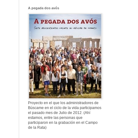
Franco, que tiene
el culo blanco ...
A pegada dos avós
577. Nos fusilaron
al anochecer, nos
fusilaron mal
307. Vuestros
nombres no se han
borrado en la
Historia
Proyecto en el que los administradores de
Búscame en el ciclo de la vida participamos
el pasado mes de Julio de 2012. (Ahí
estamos, entre las personas que
participaron en la grabación en el Campo
de la Rata)