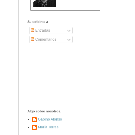
2406. Carta de
Dionisia Manzanero
Suscribirse a
Salas a sus padres
y hermanos
Entradas
Comentarios
1337. La noche de
los ochenta
asesinados
1040. Aniversario
del fusilamiento de
las 13 Rosas y sus
43 compañeros de
las JSU
74. Durruti, el
hombre sin miedo
Algo sobre nosotros.
Gabino Alonso
María Torres
453. Franco,