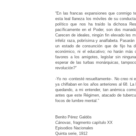
“En las francas expansiones que conmigo te
esta leal llaneza los móviles de su conducta
político que nos ha traído la dichosa Re
pacíficamente en el Poder, son dos manad
Carecen de ideales, ningún fin elevado les 
infeliz raza, pobrísima y analfabeta. Pasará
un estado de consunción que de fijo ha de
económico, ni el educativo; no harán más q
favores a los amigotes, legislar sin ninguna
esperar de las turbas monárquicas, tampoco 
revolución?”
-Yo no -contesté resueltamente-. No creo ni 
ya chiflaban en los años anteriores al 68. La
quedando, a mi entender, tan anémica como l
antes que este Régimen, atacado de tubercul
focos de lumbre mental.”
Benito Pérez Galdós
Cánovas
, fragmento capítulo XX
Episodios Nacionales
Quinta serie, 1912