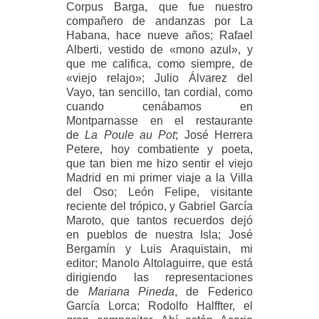
Corpus Barga, que fue nuestro
compañero de andanzas por La
Habana, hace nueve años; Rafael
Alberti, vestido de «mono azul», y
que me califica, como siempre, de
«viejo relajo»; Julio Álvarez del
Vayo, tan sencillo, tan cordial, como
cuando cenábamos en
Montparnasse en el restaurante
de
La Poule au Pot
; José Herrera
Petere, hoy combatiente y poeta,
que tan bien me hizo sentir el viejo
Madrid en mi primer viaje a la Villa
del Oso; León Felipe, visitante
reciente del trópico, y Gabriel García
Maroto, que tantos recuerdos dejó
en pueblos de nuestra Isla; José
Bergamín y Luis Araquistain, mi
editor; Manolo Altolaguirre, que está
dirigiendo las representaciones
de
Mariana Pineda
, de Federico
García Lorca; Rodolfo Halffter, el