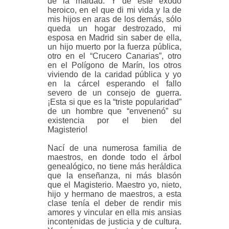
de la maldad. Y de este éxodo
heroico, en el que di mi vida y la de
mis hijos en aras de los demás, sólo
queda un hogar destrozado, mi
esposa en Madrid sin saber de ella,
un hijo muerto por la fuerza pública,
otro en el “Crucero Canarias”, otro
en el Polígono de Marín, los otros
viviendo de la caridad pública y yo
en la cárcel esperando el fallo
severo de un consejo de guerra.
¡Esta si que es la “triste popularidad”
de un hombre que “envenenó” su
existencia por el bien del
Magisterio!
Nací de una numerosa familia de
maestros, en donde todo el árbol
genealógico, no tiene más heráldica
que la enseñanza, ni más blasón
que el Magisterio. Maestro yo, nieto,
hijo y hermano de maestros, a esta
clase tenía el deber de rendir mis
amores y vincular en ella mis ansias
incontenidas de justicia y de cultura.