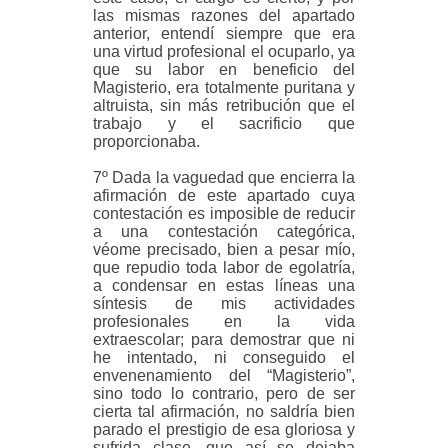
las mismas razones del apartado
anterior, entendí siempre que era
una virtud profesional el ocuparlo, ya
que su labor en beneficio del
Magisterio, era totalmente puritana y
altruista, sin más retribución que el
trabajo y el sacrificio que
proporcionaba.
7º Dada la vaguedad que encierra la
afirmación de este apartado cuya
contestación es imposible de reducir
a una contestación categórica,
véome precisado, bien a pesar mío,
que repudio toda labor de egolatría,
a condensar en estas líneas una
síntesis de mis actividades
profesionales en la vida
extraescolar; para demostrar que ni
he intentado, ni conseguido el
envenenamiento del “Magisterio”,
sino todo lo contrario, pero de ser
cierta tal afirmación, no saldría bien
parado el prestigio de esa gloriosa y
sufrida clase, que así se dejaba