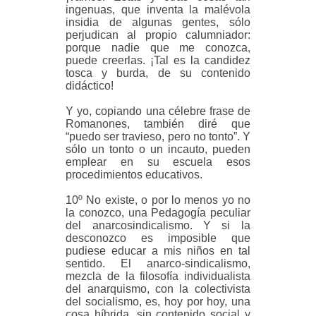
ingenuas, que inventa la malévola
insidia de algunas gentes, sólo
perjudican al propio calumniador:
porque nadie que me conozca,
puede creerlas. ¡Tal es la candidez
tosca y burda, de su contenido
didáctico!
Y yo, copiando una célebre frase de
Romanones, también diré que
“puedo ser travieso, pero no tonto”. Y
sólo un tonto o un incauto, pueden
emplear en su escuela esos
procedimientos educativos.
10º No existe, o por lo menos yo no
la conozco, una Pedagogía peculiar
del anarcosindicalismo. Y si la
desconozco es imposible que
pudiese educar a mis niños en tal
sentido. El anarco-sindicalismo,
mezcla de la filosofía individualista
del anarquismo, con la colectivista
del socialismo, es, hoy por hoy, una
cosa híbrida, sin contenido social y