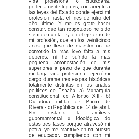
vida profesional o ciudadana,
perfectamente legales, con arreglo a
las leyes del Estado donde ejercí mi
profesión hasta el mes de julio del
año último. Y me es grato hacer
constar, que tan respetuoso he sido
siempre con la ley en el ejercicio de
mi profesión, que en los veinticinco
años que llevo de maestro no he
cometido la más leve falta a mis
deberes, ni he sufrido la más
pequeña amonestación de mis
superiores a pesar de que durante
mi larga vida profesional, ejercí mi
cargo durante tres etapas históricas
totalmente distintas en los anales
políticos de España: a) Monarquía
constitucional de Alfonso XIII.- b)
Dictadura militar de Primo de
Rivera.- c) República del 14 de abril.
No obstante la antítesis
gubernamental e ideológica de
estas tres fases porque atravesó mi
patria, yo me mantuve en mi puesto
de educador, cumpliendo con mi