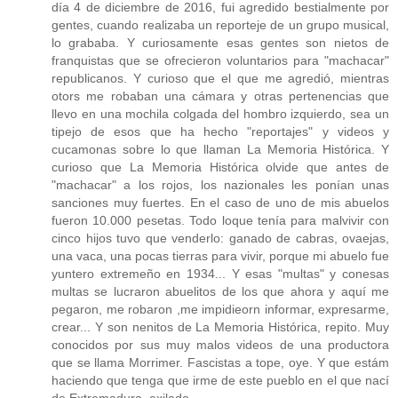
día 4 de diciembre de 2016, fui agredido bestialmente por
gentes, cuando realizaba un reporteje de un grupo musical,
lo grababa. Y curiosamente esas gentes son nietos de
franquistas que se ofrecieron voluntarios para "machacar"
republicanos. Y curioso que el que me agredió, mientras
otors me robaban una cámara y otras pertenencias que
llevo en una mochila colgada del hombro izquierdo, sea un
tipejo de esos que ha hecho "reportajes" y videos y
cucamonas sobre lo que llaman La Memoria Histórica. Y
curioso que La Memoria Histórica olvide que antes de
"machacar" a los rojos, los nazionales les ponían unas
sanciones muy fuertes. En el caso de uno de mis abuelos
fueron 10.000 pesetas. Todo loque tenía para malvivir con
cinco hijos tuvo que venderlo: ganado de cabras, ovaejas,
una vaca, una pocas tierras para vivir, porque mi abuelo fue
yuntero extremeño en 1934... Y esas "multas" y conesas
multas se lucraron abuelitos de los que ahora y aquí me
pegaron, me robaron ,me impidieorn informar, expresarme,
crear... Y son nenitos de La Memoria Histórica, repito. Muy
conocidos por sus muy malos videos de una productora
que se llama Morrimer. Fascistas a tope, oye. Y que estám
haciendo que tenga que irme de este pueblo en el que nací