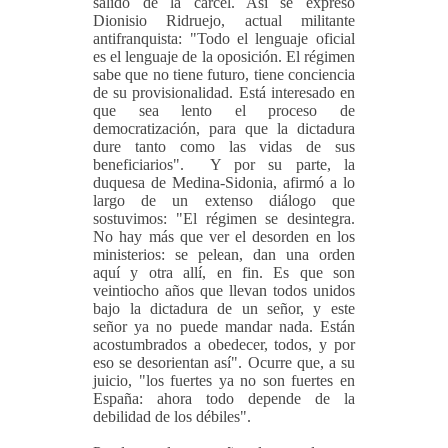
salido de la cárcel. Así se expresó
Dionisio Ridruejo, actual militante
antifranquista: "Todo el lenguaje oficial
es el lenguaje de la oposición. El régimen
sabe que no tiene futuro, tiene conciencia
de su provisionalidad. Está interesado en
que sea lento el proceso de
democratización, para que la dictadura
dure tanto como las vidas de sus
beneficiarios". Y por su parte, la
duquesa de Medina-Sidonia, afirmó a lo
largo de un extenso diálogo que
sostuvimos: "El régimen se desintegra.
No hay más que ver el desorden en los
ministerios: se pelean, dan una orden
aquí y otra allí, en fin. Es que son
veintiocho años que llevan todos unidos
bajo la dictadura de un señor, y este
señor ya no puede mandar nada. Están
acostumbrados a obedecer, todos, y por
eso se desorientan así". Ocurre que, a su
juicio, "los fuertes ya no son fuertes en
España: ahora todo depende de la
debilidad de los débiles".