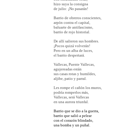
hizo suya la consigna
de julio: ¡No pasarán!
Barrio de obreros conscientes,
arpón contra el capital,
baluarte de antifascismo,
barrio de rojo historial.
De allí salieron sus hombres.
¡Pocos quizá volverán!
Pero en un alba de luces,
el barrio despertará.
Vallecas, Puente Vallecas,
agujereadas están
sus casas rotas y humildes,
aljibe, patio y parral.
Les rompe el cañón los muros,
podría romperlos más,
Vallecas, será Vallecas
en una aurora triunfal.
Barrio que se dio a la guerra,
barrio que salió a pelear
con el corazón blindado,
una bomba y un puñal.