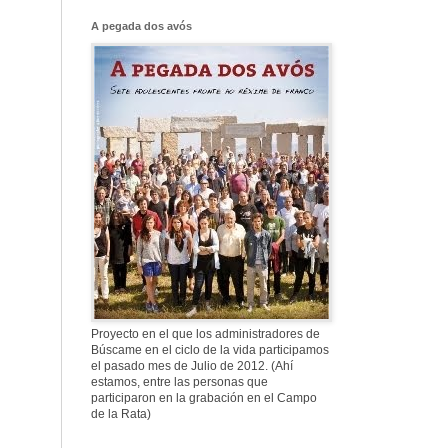
Franco, que tiene
el culo blanco ...
A pegada dos avós
577. Nos fusilaron
al anochecer, nos
fusilaron mal
307. Vuestros
nombres no se han
borrado en la
Historia
Proyecto en el que los administradores de
Búscame en el ciclo de la vida participamos
el pasado mes de Julio de 2012. (Ahí
estamos, entre las personas que
participaron en la grabación en el Campo
de la Rata)