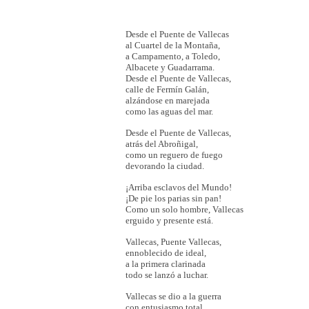
Desde el Puente de Vallecas
al Cuartel de la Montaña,
a Campamento, a Toledo,
Albacete y Guadarrama.
Desde el Puente de Vallecas,
calle de Fermín Galán,
alzándose en marejada
como las aguas del mar.
Desde el Puente de Vallecas,
atrás del Abroñigal,
como un reguero de fuego
devorando la ciudad.
¡Arriba esclavos del Mundo!
¡De pie los parias sin pan!
Como un solo hombre, Vallecas
erguido y presente está.
Vallecas, Puente Vallecas,
ennoblecido de ideal,
a la primera clarinada
todo se lanzó a luchar.
Vallecas se dio a la guerra
con entusiasmo total,