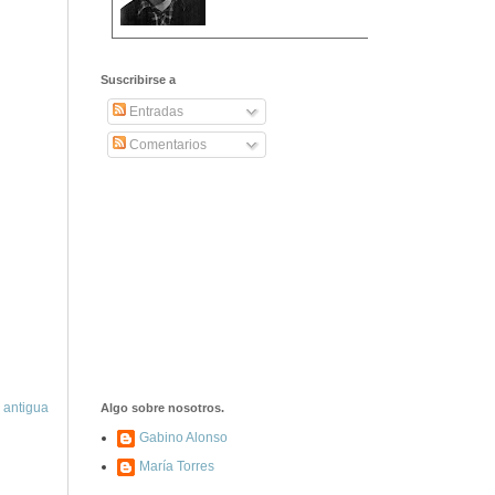
2406. Carta de
Dionisia Manzanero
Suscribirse a
Salas a sus padres
y hermanos
Entradas
Comentarios
1337. La noche de
los ochenta
asesinados
1040. Aniversario
del fusilamiento de
las 13 Rosas y sus
43 compañeros de
las JSU
74. Durruti, el
hombre sin miedo
 antigua
Algo sobre nosotros.
Gabino Alonso
María Torres
453. Franco,