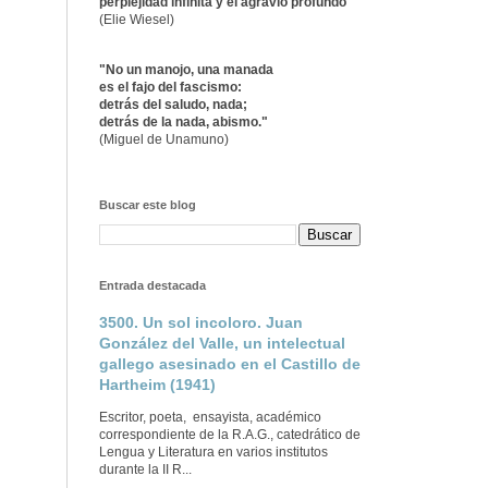
perplejidad infinita y el agravio profundo"
(Elie Wiesel)
"No un manojo, una manada
es el fajo del fascismo:
detrás del saludo, nada;
detrás de la nada, abismo."
(Miguel de Unamuno)
Buscar este blog
Entrada destacada
3500. Un sol incoloro. Juan
González del Valle, un intelectual
gallego asesinado en el Castillo de
Hartheim (1941)
Escritor, poeta, ensayista, académico
correspondiente de la R.A.G., catedrático de
Lengua y Literatura en varios institutos
durante la II R...