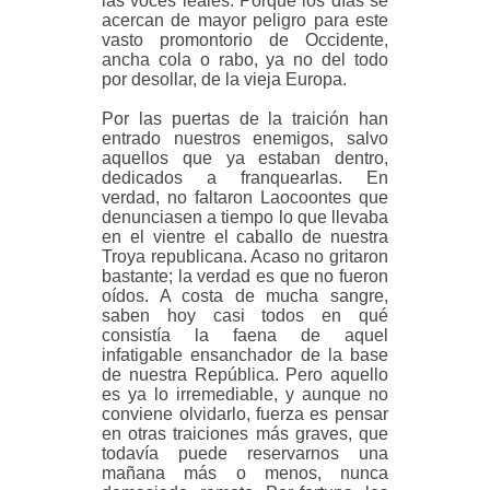
las voces leales. Porque los días se
acercan de mayor peligro para este
vasto promontorio de Occidente,
ancha cola o rabo, ya no del todo
por desollar, de la vieja Europa.
Por las puertas de la traición han
entrado nuestros enemigos, salvo
aquellos que ya estaban dentro,
dedicados a franquearlas. En
verdad, no faltaron Laocoontes que
denunciasen a tiempo lo que llevaba
en el vientre el caballo de nuestra
Troya republicana. Acaso no gritaron
bastante; la verdad es que no fueron
oídos. A costa de mucha sangre,
saben hoy casi todos en qué
consistía la faena de aquel
infatigable ensanchador de la base
de nuestra República. Pero aquello
es ya lo irremediable, y aunque no
conviene olvidarlo, fuerza es pensar
en otras traiciones más graves, que
todavía puede reservarnos una
mañana más o menos, nunca