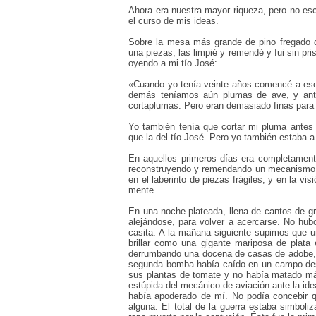
Ahora era nuestra mayor riqueza, pero no esc
el curso de mis ideas.
Sobre la mesa más grande de pino fregado q
una piezas, las limpié y remendé y fui sin p
oyendo a mi tío José:
«Cuando yo tenía veinte años comencé a escri
demás teníamos aún plumas de ave, y antes
cortaplumas. Pero eran demasiado finas para
Yo también tenía que cortar mi pluma antes 
que la del tío José. Pero yo también estaba a
En aquellos primeros días era completamente 
reconstruyendo y remendando un mecanismo c
en el laberinto de piezas frágiles, y en la vi
mente.
En una noche plateada, llena de cantos de gr
alejándose, para volver a acercarse. No hub
casita. A la mañana siguiente supimos que u
brillar como una gigante mariposa de plata 
derrumbando una docena de casas de adobe, y
segunda bomba había caído en un campo desie
sus plantas de tomate y no había matado más
estúpida del mecánico de aviación ante la id
había apoderado de mí. No podía concebir qu
alguna. El total de la guerra estaba simboli