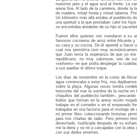
nuestros pies y el agua azul al frente. La ca
arena fina. Al lado de la carretera, donde la 
de madera, mitad fonda y mitad taberna. Por
Un kilómetro más allá estaba el pueblecito do
una quietud a la que prestaban calor los hijo
se encontraba alrededor de su hijo el sacerdo
Fueron ellos quienes nos mandaron a su am
famosos cocineros de arroz entre Alicante y V
su casa y su cocina. De él aprendí a hacer un
cual nos permitiría vivir muy económicame
que Juan tenía la esperanza de que yo era 
republicano, no muy calurosas, uno de sus
«señores» en que podía desplegar la cualida
a sus paellas el último toque.
Los días de noviembre en la costa de Alican
agua comenzaba a estar fría, nos dejábamos 
sobre la playa. Algunas veces tendía corde
horizonte del mar la sombra de la noche en l
chiquillos del pueblecito también-, pescand
bultos que forman en la arena recién moja
trabajar en el comedor o en el emparrado fr
trabajaba en una factoría para el montaje de 
mi primer libro- coleccionando historias prim
para mis charlas de radio. Pero primero ten
desechado, inutilizada después de su esfuerz
me la diera y se rió a carcajadas con la idea 
con sus dedos enormes.