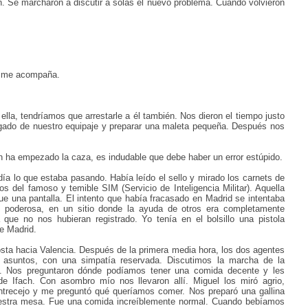
. Se marcharon a discutir a solas el nuevo problema. Cuando volvieron
l me acompaña.
lla, tendríamos que arrestarle a él también. Nos dieron el tiempo justo
argado de nuestro equipaje y preparar una maleta pequeña. Después nos
en ha empezado la caza, es indudable que debe haber un error estúpido.
día lo que estaba pasando. Había leído el sello y mirado los carnets de
 del famoso y temible SIM (Servicio de Inteligencia Militar). Aquella
que una pantalla. El intento que había fracasado en Madrid se intentaba
poderosa, en un sitio donde la ayuda de otros era completamente
ue no nos hubieran registrado. Yo tenía en el bolsillo una pistola
e Madrid.
 costa hacia Valencia. Después de la primera media hora, los dos agentes
 asuntos, con una simpatía reservada. Discutimos la marcha de la
sta. Nos preguntaron dónde podíamos tener una comida decente y les
e Ifach. Con asombro mío nos llevaron allí. Miguel los miró agrio,
 entrecejo y me preguntó qué queríamos comer. Nos preparó una gallina
nuestra mesa. Fue una comida increíblemente normal. Cuando bebíamos