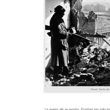
Teruel, frente d
La guerra allí no existía. Existían tan sólo 