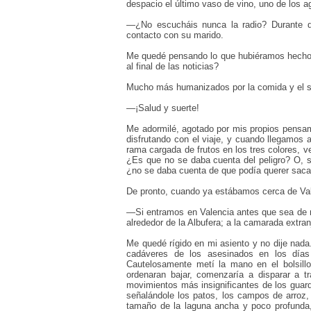
despacio el último vaso de vino, uno de los ag
—
¿No escucháis nunca la radio? Durante 
contacto con su marido.
Me quedé pensando lo que hubiéramos hecho s
al final de las noticias?
Mucho más humanizados por la comida y el sol
—
¡Salud y suerte!
Me adormilé, agotado por mis propios pensami
disfrutando con el viaje, y cuando llegamos 
rama cargada de frutos en los tres colores, ve
¿Es que no se daba cuenta del peligro? O, si
¿no se daba cuenta de que podía querer saca
De pronto, cuando ya estábamos cerca de Vale
—
Si entramos en Valencia antes que sea de n
alrededor de la Albufera; a la camarada extranj
Me quedé rígido en mi asiento y no dije nada.
cadáveres de los asesinados en los días
Cautelosamente metí la mano en el bolsill
ordenaran bajar, comenzaría a disparar a t
movimientos más insignificantes de los guardi
señalándole los patos, los campos de arroz, 
tamaño de la laguna ancha y poco profunda,