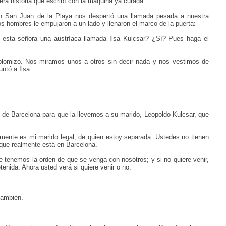
era historia que escribí con la máquina ya curada.
n San Juan de la Playa nos despertó una llamada pesada a nuestra
dos hombres le empujaron a un lado y llenaron el marco de la puerta:
s esta señora una austríaca llamada Ilsa Kulcsar? ¿Sí? Pues haga el
 plomizo. Nos miramos unos a otros sin decir nada y nos vestimos de
ntó a Ilsa:
de Barcelona para que la llevemos a su marido, Leopoldo Kulcsar, que
amente es mi marido legal, de quien estoy separada. Ustedes no tienen
 que realmente está en Barcelona.
tenemos la orden de que se venga con nosotros; y si no quiere venir,
enida. Ahora usted verá si quiere venir o no.
 también.