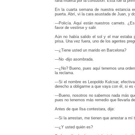
rana muerta por la contusión. Ésta fue la prim
En la cuarta semana de nuestra estancia e
puerta. Abrí, vi la cara asustada de Juan, y 
—
Policía. Aquí están nuestros carnets. ¿E
favor de vestirse y salir.
Aún no había salido el sol y el mar estaba
prisa. Una vez fuera, uno de los agentes pregu
—
¿Tiene usted un marido en Barcelona?
—
No -dijo asombrada.
—
¿No? Bueno, pues aquí tenemos una orden 
la reclama.
—
Si el nombre es Leopoldo Kulcsar, efectiv
derecho a obligarme a que vaya con él, si es
—
Bueno, nosotros no sabemos nada más que 
pues no tenemos más remedio que llevarla det
Antes de que Ilsa contestara, dije:
—
Si la arrestan, me tienen que arrestar a mí
—
¿Y usted quién es?