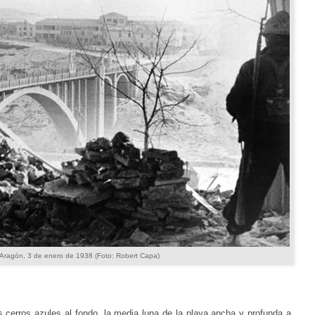
e Aragón, 3 de enero de 1938 (Foto: Robert Capa)
los cerros azules al fondo, la media luna de la playa ancha y profunda a