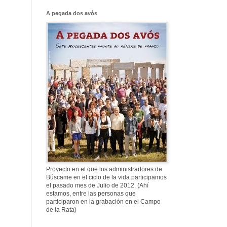
Franco, que tiene
el culo blanco ...
A pegada dos avós
577. Nos fusilaron
al anochecer, nos
fusilaron mal
307. Vuestros
nombres no se han
borrado en la
Historia
Proyecto en el que los administradores de
Búscame en el ciclo de la vida participamos
el pasado mes de Julio de 2012. (Ahí
estamos, entre las personas que
participaron en la grabación en el Campo
de la Rata)