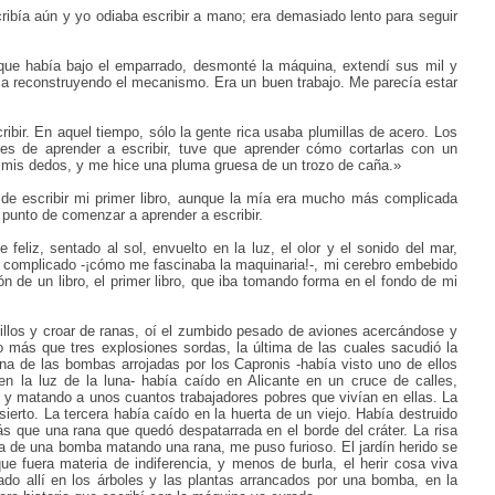
ribía aún y yo odiaba escribir a mano; era demasiado lento para seguir
ue había bajo el emparrado, desmonté la máquina, extendí sus mil y
risa reconstruyendo el mecanismo. Era un buen trabajo. Me parecía estar
bir. En aquel tiempo, sólo la gente rica usaba plumillas de acero. Los
 de aprender a escribir, tuve que aprender cómo cortarlas con un
 mis dedos, y me hice una pluma gruesa de un trozo de caña.»
de escribir mi primer libro, aunque la mía era mucho más complicada
 punto de comenzar a aprender a escribir.
feliz, sentado al sol, envuelto en la luz, el olor y el sonido del mar,
omplicado -¡cómo me fascinaba la maquinaria!-, mi cerebro embebido
sión de un libro, el primer libro, que iba tomando forma en el fondo de mi
illos y croar de ranas, oí el zumbido pesado de aviones acercándose y
o más que tres explosiones sordas, la última de las cuales sacudió la
na de las bombas arrojadas por los Capronis -había visto uno de ellos
en la luz de la luna- había caído en Alicante en un cruce de calles,
 matando a unos cuantos trabajadores pobres que vivían en ellas. La
rto. La tercera había caído en la huerta de un viejo. Había destruido
 que una rana que quedó despatarrada en el borde del cráter. La risa
ea de una bomba matando una rana, me puso furioso. El jardín herido se
e fuera materia de indiferencia, y menos de burla, el herir cosa viva
zado allí en los árboles y las plantas arrancados por una bomba, en la