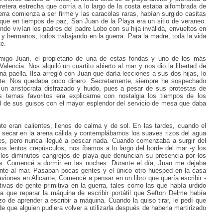
rretera estrecha que corría a lo largo de la costa estaba alfombrada de
tierra comienza a ser firme y las caracolas raras, habían surgido casitas
que en tiempos de paz, San Juan de la Playa era un sitio de veraneo.
nde vivían los padres del padre Lobo con su hija inválida, envueltos en
s y hermanos, todos trabajando en la guerra. Para la madre, toda la vida
te.
igo Juan, el propietario de una de estas fondas y uno de los más
alencia. Nos alquiló un cuartito abierto al mar y nos dio la libertad de
a paella. Ilsa arregló con Juan que daría lecciones a sus dos hijas, lo
nte. Nos quedaba poco dinero. Secretamente, siempre he sospechado
un aristócrata disfrazado y huido, pues a pesar de sus protestas de
 temas favoritos era explicarme con nostalgia los tiempos de los
d de sus guisos con el mayor esplendor del servicio de mesa que daba
te eran calientes, llenos de calma y de sol. En las tardes, cuando el
secar en la arena cálida y contemplábamos los suaves rizos del agua
les, pero nunca llegué a pescar nada. Cuando comenzaba a surgir del
os lentos crepúsculos, nos íbamos a lo largo del borde del mar -y los
o los diminutos cangrejos de playa que denuncian su presencia por los
da. Comencé a dormir en las noches. Durante el día, Juan me dejaba
ente al mar. Pasaban pocas gentes y el único otro huésped en la casa
aviones en Alicante, Comencé a pensar en un libro que quería escribir -
itivas de gente primitiva en la guerra, tales como las que había urdido
ía que reparar la máquina de escribir portátil que Sefton Delme había
o de aprender a escribir a máquina. Cuando la quiso tirar, le pedí que
de que alguien pudiera volver a utilizarla después de haberla martirizado