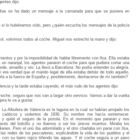
entes dijo:
días se ha dado un mensaje a la camarada para que se pusiera en
i lo hubiéramos oído, pero ¿quién escucha los mensajes de la policía
, volvimos todos al coche. Miguel nos estrechó la mano y dijo:
entos y por la imposibilidad de hablar libremente con Ilsa. Ella estaba
a un naranjal, los agentes pararon el coche para que pudiera cortar una
rde, amarillo y oro. La llevó a Barcelona. No podía entender su alegría.
 era verdad que el marido legal de ella estaba detrás de todo aquello,
rla a la fuerza de España y, posiblemente, deshacerse de mí también?
ncia y la tarde estaba cayendo, el más rudo de los agentes dijo:
oche, seguro que nos van a largar otro servicio. Vamos a dar la vuelta
era le va a gustar.
 La Albufera de Valencia es la laguna en la cual se habían arrojado los
 caóticos y violentos de 1936. Su nombre me hacía estremecer.
o y quité el seguro de la pistola. En el momento que pararan y nos
ravés del bolsillo y no íbamos a ser los únicos muertos. Miraba los
anes. Pero el uno iba adormilado y el otro charlaba sin parar con Ilsa,
las redes de los pescadores, explicándole la vida de los pueblos y el
 con su barro rojizo tiñendo las aguas. Y el coche seguía a un paso