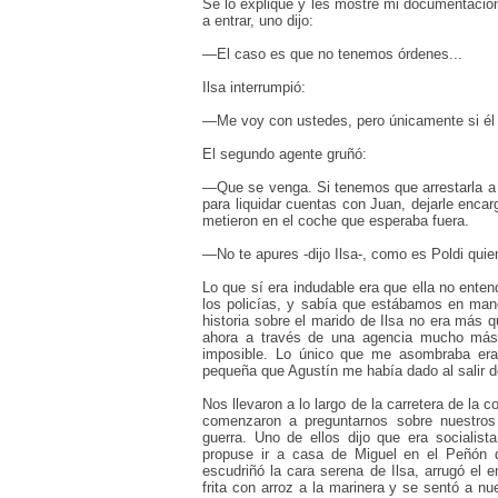
Se lo expliqué y les mostré mi documentación
a entrar, uno dijo:
—
El caso es que no tenemos órdenes...
Ilsa interrumpió:
—
Me voy con ustedes, pero únicamente si é
El segundo agente gruñó:
—
Que se venga. Si tenemos que arrestarla a e
para liquidar cuentas con Juan, dejarle enc
metieron en el coche que esperaba fuera.
—
No te apures -dijo Ilsa-, como es Poldi qui
Lo que sí era indudable era que ella no enten
los policías, y sabía que estábamos en manos
historia sobre el marido de Ilsa no era más 
ahora a través de una agencia mucho más 
imposible. Lo único que me asombraba era q
pequeña que Agustín me había dado al salir d
Nos llevaron a lo largo de la carretera de la
comenzaron a preguntarnos sobre nuestros
guerra. Uno de ellos dijo que era sociali
propuse ir a casa de Miguel en el Peñón d
escudriñó la cara serena de Ilsa, arrugó el
frita con arroz a la marinera y se sentó a 