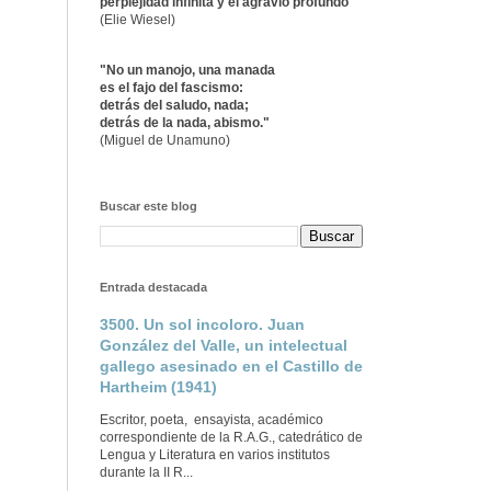
perplejidad infinita y el agravio profundo"
(Elie Wiesel)
"No un manojo, una manada
es el fajo del fascismo:
detrás del saludo, nada;
detrás de la nada, abismo."
(Miguel de Unamuno)
Buscar este blog
Entrada destacada
3500. Un sol incoloro. Juan
González del Valle, un intelectual
gallego asesinado en el Castillo de
Hartheim (1941)
Escritor, poeta, ensayista, académico
correspondiente de la R.A.G., catedrático de
Lengua y Literatura en varios institutos
durante la II R...