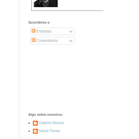
2406. Carta de
Dionisia Manzanero
Suscribirse a
Salas a sus padres
y hermanos
Entradas
Comentarios
1337. La noche de
los ochenta
asesinados
1040. Aniversario
del fusilamiento de
las 13 Rosas y sus
43 compañeros de
las JSU
74. Durruti, el
hombre sin miedo
Algo sobre nosotros.
Gabino Alonso
María Torres
453. Franco,