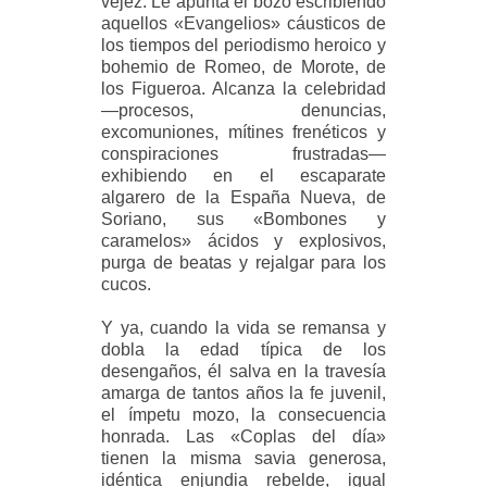
vejez. Le apunta el bozo escribiendo
aquellos «Evangelios» cáusticos de
los tiempos del periodismo heroico y
bohemio de Romeo, de Morote, de
los Figueroa. Alcanza la celebridad
—procesos, denuncias,
excomuniones, mítines frenéticos y
conspiraciones frustradas—
exhibiendo en el escaparate
algarero de la España Nueva, de
Soriano, sus «Bombones y
caramelos» ácidos y explosivos,
purga de beatas y rejalgar para los
cucos.
Y ya, cuando la vida se remansa y
dobla la edad típica de los
desengaños, él salva en la travesía
amarga de tantos años la fe juvenil,
el ímpetu mozo, la consecuencia
honrada. Las «Coplas del día»
tienen la misma savia generosa,
idéntica enjundia rebelde, igual