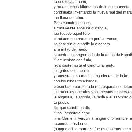
tu desvelada mano,
y no a muchos kilómetros de lo que sucedía,
continuaba inventando la nueva realidad mara
tan llena de futuro.
Pero cuando después,
a casi veinte años de distancia,
fue tocado aquel toro,
el mismo que arremete por tus venas,
bajaste sin que nadie lo ordenara
a la mitad del ruedo,
al centro ensangrentado de la arena de Españ
Y embebiste con furia,
levantaste hasta el cielo tu lamento,
los gritos del caballo
y sacaste a las madres los dientes de la ira
con los niños tronchados,
presentaste por tierra la rota espada del defe
las médulas cortadas y los nervios tirantes afu
la angustia, la agonía, la rabia y el asombro 
tu pueblo,
del que saliste un día.
Y no llamaste a esto
ni el Marne ni Verdún ni ningún otro hombre 
recuerdo más hondo,
(aunque allí la matanza fue mucho más terribl