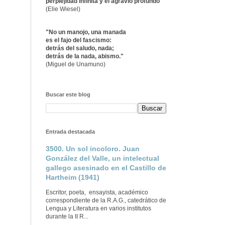
perplejidad infinita y el agravio profundo"
(Elie Wiesel)
"No un manojo, una manada
es el fajo del fascismo:
detrás del saludo, nada;
detrás de la nada, abismo."
(Miguel de Unamuno)
Buscar este blog
Entrada destacada
3500. Un sol incoloro. Juan
González del Valle, un intelectual
gallego asesinado en el Castillo de
Hartheim (1941)
Escritor, poeta, ensayista, académico
correspondiente de la R.A.G., catedrático de
Lengua y Literatura en varios institutos
durante la II R...