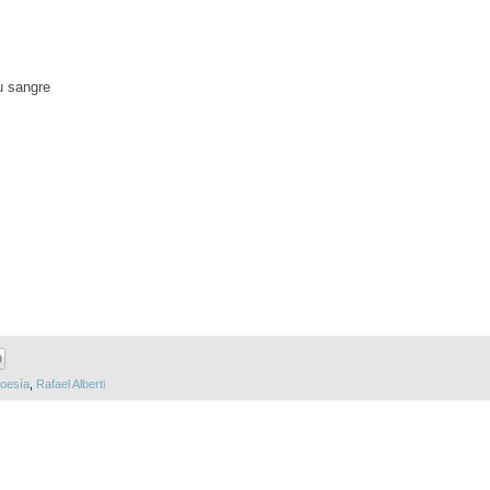
u sangre
oesía
,
Rafael Alberti