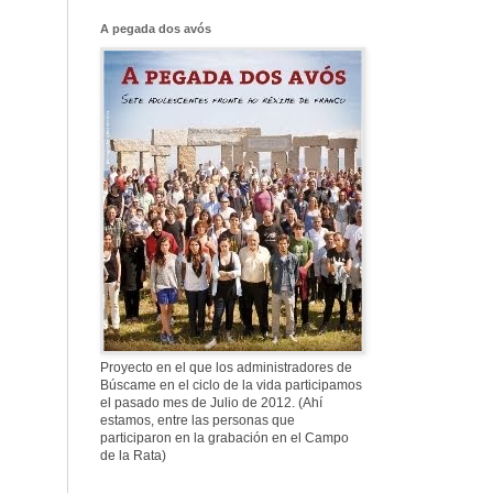
Franco, que tiene
el culo blanco ...
A pegada dos avós
577. Nos fusilaron
al anochecer, nos
fusilaron mal
307. Vuestros
nombres no se han
borrado en la
Historia
Proyecto en el que los administradores de
Búscame en el ciclo de la vida participamos
el pasado mes de Julio de 2012. (Ahí
estamos, entre las personas que
participaron en la grabación en el Campo
de la Rata)