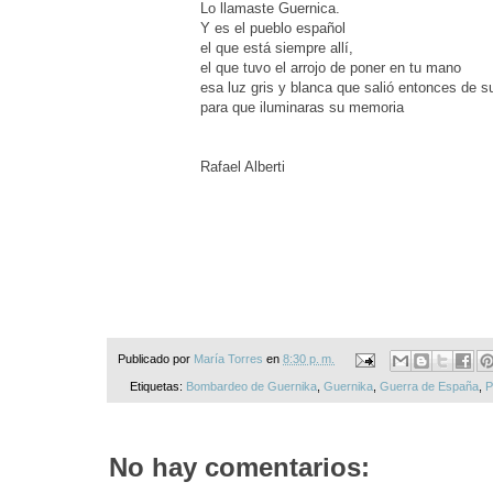
Lo llamaste Guernica.
Y es el pueblo español
el que está siempre allí,
el que tuvo el arrojo de poner en tu mano
esa luz gris y blanca que salió entonces de s
para que iluminaras su memoria
Rafael Alberti
Publicado por
María Torres
en
8:30 p. m.
Etiquetas:
Bombardeo de Guernika
,
Guernika
,
Guerra de España
,
P
No hay comentarios: