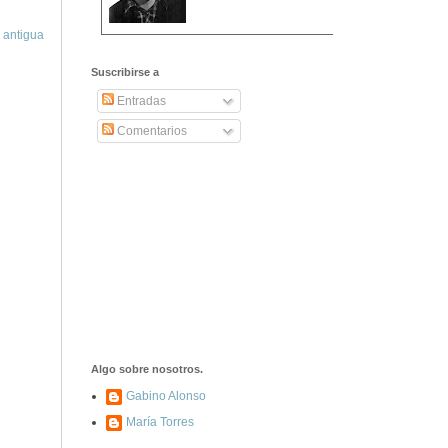
 antigua
2406. Carta de
Dionisia Manzanero
Suscribirse a
Salas a sus padres
y hermanos
Entradas
Comentarios
1337. La noche de
los ochenta
asesinados
1040. Aniversario
del fusilamiento de
las 13 Rosas y sus
43 compañeros de
las JSU
74. Durruti, el
hombre sin miedo
Algo sobre nosotros.
Gabino Alonso
María Torres
453. Franco,