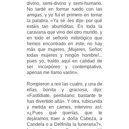
divino, semi-divino y semi-humano.
No tardé en formar ruedo con las
amigas, y yo fuí el primero en tomar
la palabra. «Ya sé -les dije- por qué
estáis tan aburriditas. En toda la
caravana que vino del otro mundo, y
en todo el señorío mitológico que
hemos encontrado en este, no hay
más que mujeres. ¡Mujeres, Señor;
todas mujeres y ningún hombre!...
pues yo, traído aquí en calidad de
ser incorpóreo y contemplativo,
apenas me llamo varón».
Rompieron a reír las cuatro, y una de
ellas, bonita y graciosa, dijo:
«Fastídiate, perdulario; bastante te
has divertido allá». Y otra, rubicunda
y metida en carnes, intervino así:
«¿Pues qué querías, que te
dejáramos traer a doña Cabeza, a
Candela o a Delfinita la funeraria?».