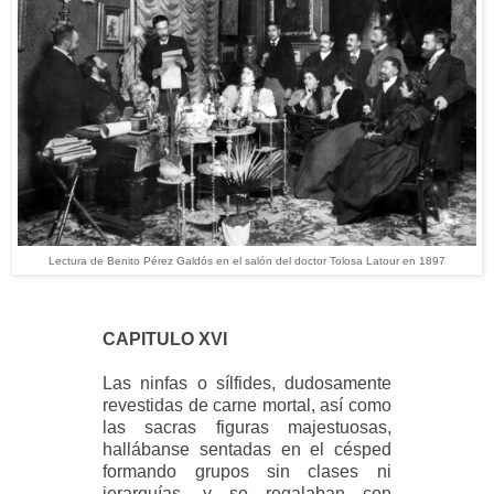
Lectura de Benito Pérez Galdós en el salón del doctor Tolosa Latour en 1897
CAPITULO XVI
Las ninfas o sílfides, dudosamente
revestidas de carne mortal, así como
las sacras figuras majestuosas,
hallábanse sentadas en el césped
formando grupos sin clases ni
jerarquías, y se regalaban con