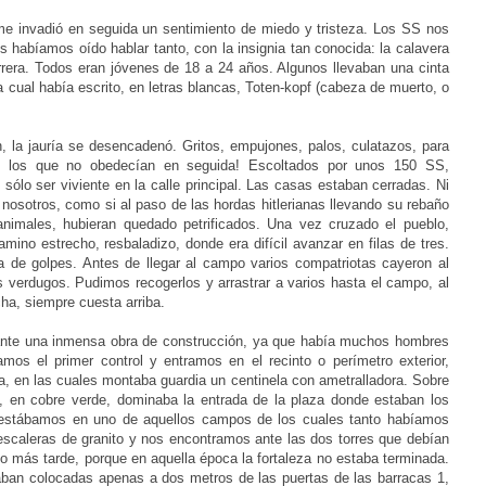
 me invadió en seguida un sentimiento de miedo y tristeza. Los SS nos
 habíamos oído hablar tanto, con la insignia tan conocida: la calavera
rrera. Todos eran jóvenes de 18 a 24 años. Algunos llevaban una cinta
la cual había escrito, en letras blancas, Toten-kopf (cabeza de muerto, o
, la jauría se desencadenó. Gritos, empujones, palos, culatazos, para
os los que no obedecían en seguida! Escoltados por unos 150 SS,
ólo ser viviente en la calle principal. Las casas estaban cerradas. Ni
r nosotros, como si al paso de las hordas hitlerianas llevando su rebaño
animales, hubieran quedado petrificados. Una vez cruzado el pueblo,
ino estrecho, resbaladizo, donde era difícil avanzar en filas de tres.
a de golpes. Antes de llegar al campo varios compatriotas cayeron al
 verdugos. Pudimos recogerlos y arrastrar a varios hasta el campo, al
a, siempre cuesta arriba.
 ante una inmensa obra de construcción, ya que había muchos hombres
os el primer control y entramos en el recinto o perímetro exterior,
ia, en las cuales montaba guardia un centinela con ametralladora. Sobre
, en cobre verde, dominaba la entrada de la plaza donde estaban los
 estábamos en uno de aquellos campos de los cuales tanto habíamos
escaleras de granito y nos encontramos ante las dos torres que debían
go más tarde, porque en aquella época la fortaleza no estaba terminada.
aban colocadas apenas a dos metros de las puertas de las barracas 1,