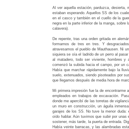
Al ver aquella estación, parduzca, desierta,
estaban esperando. Aquellos SS de los cuales
en el casco y también en el cuello de la gue
negra en la parte inferior de la manga, sobre 
calavera).
De repente, tras una orden gritada en alemán
formarnos de tres en tres. Y desgraciad
atravesamos el pueblo de Mauthausen. Ni un s
siquiera se oía el ladrido de un perro al pasa
al matadero, todo ser viviente, hombres y 
comenzó la subida hacia el campo, por un cam
Había que marchar rápidamente bajo la lluvi
suelo, extenuados, siendo pisoteados por sus
que llegamos después de media hora de march
Mi primera impresión fue la de encontrarme
empleados en trabajos de excavación. Pasam
donde me apercibí de las torretas de vigilanc
un muro en construcción, un águila inmensa
garajes de los SS. No tuve la menor duda:
oído hablar. Aún tuvimos que subir por unas 
sostener, más tarde, la puerta de entrada. Di
Había veinte barracas, y las alambradas est