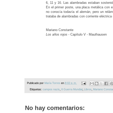
6, 11 y 16. Las alambradas estaban sosteni
En el primer poste, una placa metálica con es
no conocía todavía el alemán, pero un relám
trataba de alambradas con corriente eléctrica 
Mariano Constante
Los años rojos
- Capítulo V - Mauthausen
Publicado por
María Torres
en
8:02 p. m.
Etiquetas:
campos nazis
,
II Guerra Mundial
,
Libros
,
Mariano Consta
No hay comentarios: