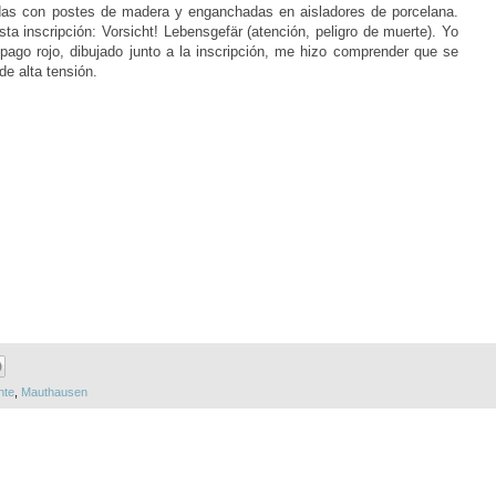
das con postes de madera y enganchadas en aisladores de porcelana.
ta inscripción: Vorsicht! Lebensgefär (atención, peligro de muerte). Yo
pago rojo, dibujado junto a la inscripción, me hizo comprender que se
de alta tensión.
nte
,
Mauthausen