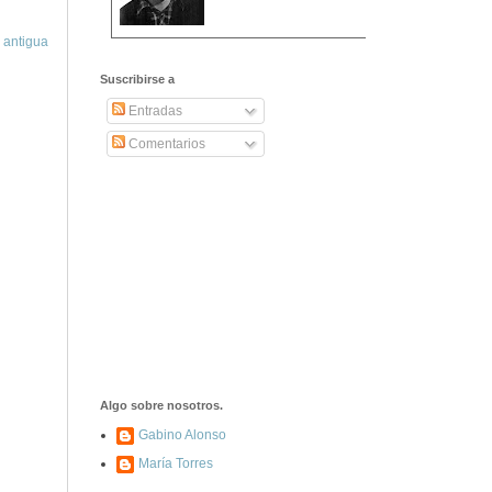
 antigua
2406. Carta de
Dionisia Manzanero
Suscribirse a
Salas a sus padres
y hermanos
Entradas
Comentarios
1337. La noche de
los ochenta
asesinados
1040. Aniversario
del fusilamiento de
las 13 Rosas y sus
43 compañeros de
las JSU
74. Durruti, el
hombre sin miedo
Algo sobre nosotros.
Gabino Alonso
María Torres
453. Franco,