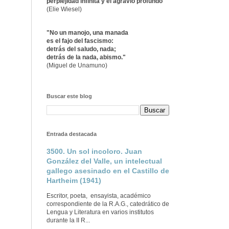
perplejidad infinita y el agravio profundo"
(Elie Wiesel)
"No un manojo, una manada
es el fajo del fascismo:
detrás del saludo, nada;
detrás de la nada, abismo."
(Miguel de Unamuno)
Buscar este blog
Entrada destacada
3500. Un sol incoloro. Juan
González del Valle, un intelectual
gallego asesinado en el Castillo de
Hartheim (1941)
Escritor, poeta, ensayista, académico
correspondiente de la R.A.G., catedrático de
Lengua y Literatura en varios institutos
durante la II R...