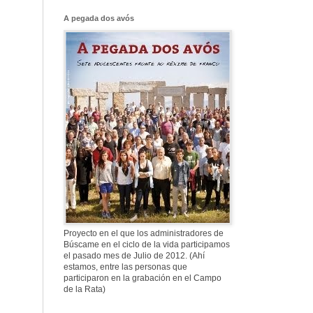
Franco, que tiene
el culo blanco ...
A pegada dos avós
577. Nos fusilaron
al anochecer, nos
fusilaron mal
307. Vuestros
nombres no se han
borrado en la
Historia
Proyecto en el que los administradores de
Búscame en el ciclo de la vida participamos
el pasado mes de Julio de 2012. (Ahí
estamos, entre las personas que
participaron en la grabación en el Campo
de la Rata)