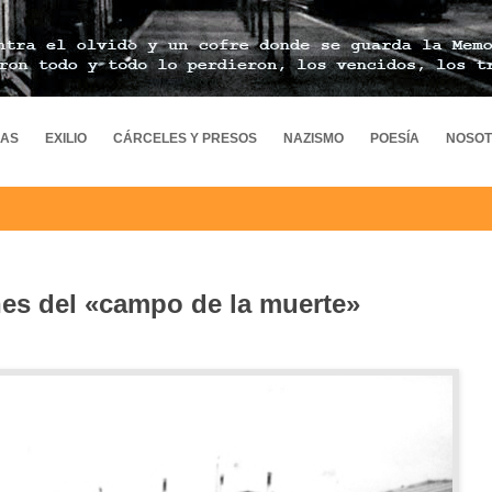
MAS
EXILIO
CÁRCELES Y PRESOS
NAZISMO
POESÍA
NOSO
nes del «campo de la muerte»