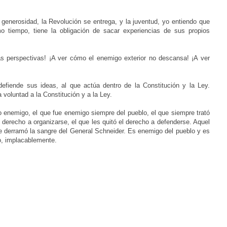
s generosidad, la Revolución se entrega, y la juventud, yo entiendo que
o tiempo, tiene la obligación de sacar experiencias de sus propios
as perspectivas! ¡A ver cómo el enemigo exterior no descansa! ¡A ver
defiende sus ideas, al que actúa dentro de la Constitución y la Ley.
a voluntad a la Constitución y a la Ley.
o enemigo, el que fue enemigo siempre del pueblo, el que siempre trató
u derecho a organizarse, el que les quitó el derecho a defenderse. Aquel
que derramó la sangre del General Schneider. Es enemigo del pueblo y es
o, implacablemente.