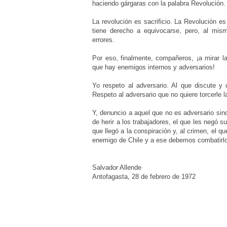
haciendo gárgaras con la palabra Revolución.
La revolución es sacrificio. La Revolución e
tiene derecho a equivocarse, pero, al mism
errores.
Por eso, finalmente, compañeros, ¡a mirar l
que hay enemigos internos y adversarios!
Yo respeto al adversario. Al que discute y 
Respeto al adversario que no quiere torcerle l
Y, denuncio a aquel que no es adversario sin
de herir a los trabajadores, el que les negó s
que llegó a la conspiración y, al crimen, el 
enemigo de Chile y a ese debemos combatirl
Salvador Allende
Antofagasta, 28 de febrero de 1972