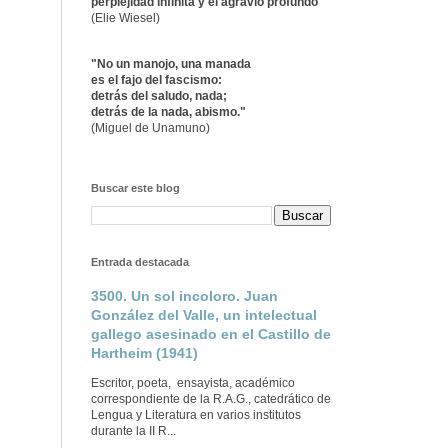
perplejidad infinita y el agravio profundo"
(Elie Wiesel)
"No un manojo, una manada
es el fajo del fascismo:
detrás del saludo, nada;
detrás de la nada, abismo."
(Miguel de Unamuno)
Buscar este blog
Entrada destacada
3500. Un sol incoloro. Juan
González del Valle, un intelectual
gallego asesinado en el Castillo de
Hartheim (1941)
Escritor, poeta, ensayista, académico
correspondiente de la R.A.G., catedrático de
Lengua y Literatura en varios institutos
durante la II R...