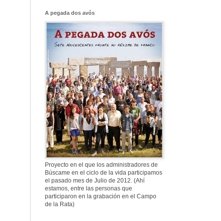
Franco, que tiene
el culo blanco ...
A pegada dos avós
577. Nos fusilaron
al anochecer, nos
fusilaron mal
307. Vuestros
nombres no se han
borrado en la
Historia
Proyecto en el que los administradores de
Búscame en el ciclo de la vida participamos
el pasado mes de Julio de 2012. (Ahí
estamos, entre las personas que
participaron en la grabación en el Campo
de la Rata)