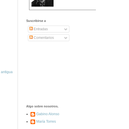
2406. Carta de
Dionisia Manzanero
Suscribirse a
Salas a sus padres
y hermanos
Entradas
Comentarios
1337. La noche de
los ochenta
asesinados
1040. Aniversario
 antigua
del fusilamiento de
las 13 Rosas y sus
43 compañeros de
las JSU
74. Durruti, el
hombre sin miedo
Algo sobre nosotros.
Gabino Alonso
María Torres
453. Franco,